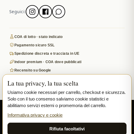
Seguici:
COA di lotto · stato indicato
Pagamento sicuro SSL
Spedizione discreta e tracciata in UE
Indoor premium · COA dove pubblicati
Recensito su Google
La tua privacy, la tua scelta
PAGAMENTI SICURI
VISA
MASTERCARD
Usiamo cookie necessari per carrello, checkout e sicurezza.
₿ BITCOIN
SEPA
PPL
Solo con il tuo consenso salviamo cookie statistici e
abilitiamo servizi esterni o promemoria del carrello.
© 2026 Ladymary ·
Solar Shine s.r.o.
· Karlova 150/42, 110 00 Praha,
Czech Republic · IČO 04375092 · DIČ CZ04375092
Informativa privacy e cookie
Privacy
Termini e Condizioni
Cookie
Rifiuta facoltativi