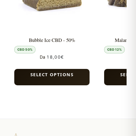
Bubble Ice CBD - 50%
Malana C
CBD 50%
CBD 12%
Da
18,00
€
Da
SELECT OPTIONS
SELEC