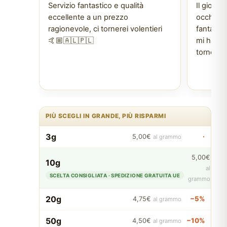
Servizio fantastico e qualità
Il giova
eccellente a un prezzo
occhiali 
ragionevole, ci tornerei volentieri
fantasti
🤙🏼🇦🇱🇵🇱
mi ha dat
tornerò 
PIÙ SCEGLI IN GRANDE, PIÙ RISPARMI
3g
·
5,00€
al grammo
5,00€
10g
al
SCELTA CONSIGLIATA · SPEDIZIONE GRATUITA UE
grammo
20g
−5%
4,75€
al grammo
50g
−10%
4,50€
al grammo