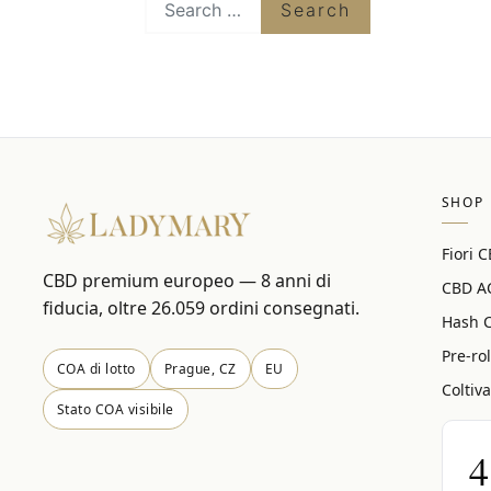
SHOP
Fiori 
CBD premium europeo — 8 anni di
CBD A
fiducia, oltre 26.059 ordini consegnati.
Hash 
Pre-rol
COA di lotto
Prague, CZ
EU
Coltiv
Stato COA visibile
4