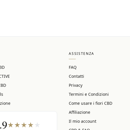
ASSISTENZA
CBD
FAQ
CTIVE
Contatti
CBD
Privacy
ls
Termini e Condizioni
azione
Come usare i fiori CBD
Affiliazione
.9
Il mio account
★
★
★
★
★