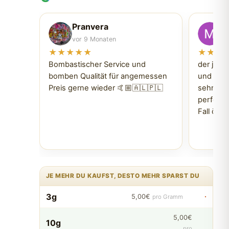
Pranvera
M
vor 9 Monaten
vo
★★★★★
★★★
Bombastischer Service und
der jünge
bomben Qualität für angemessen
und den t
Preis gerne wieder 🤙🏼🇦🇱🇵🇱
sehr gut
perfekt 
Fall öft
JE MEHR DU KAUFST, DESTO MEHR SPARST DU
3g
·
5,00€
pro Gramm
5,00€
10g
·
pro