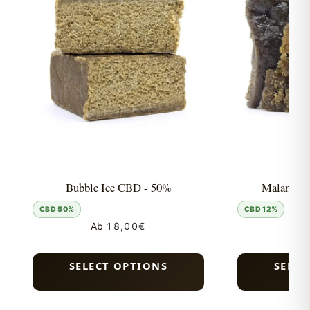
Bubble Ice CBD - 50%
Malana C
CBD 50%
CBD 12%
Ab
18,00
€
Ab
SELECT OPTIONS
SELEC