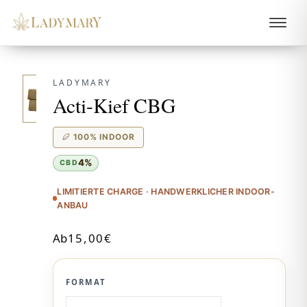
LADYMARY
Acti-Kief CBG
100% INDOOR
4%
CBD
LIMITIERTE CHARGE · HANDWERKLICHER INDOOR-
ANBAU
Ab
15,00
€
FORMAT