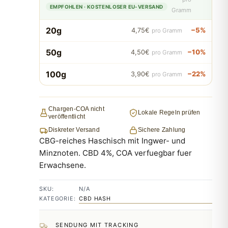
EMPFOHLEN · KOSTENLOSER EU-VERSAND
Gramm
20g
−5%
4,75€
pro Gramm
50g
−10%
4,50€
pro Gramm
100g
−22%
3,90€
pro Gramm
Chargen-COA nicht
Lokale Regeln prüfen
veröffentlicht
Diskreter Versand
Sichere Zahlung
CBG-reiches Haschisch mit Ingwer- und
Minznoten. CBD 4%, COA verfuegbar fuer
Erwachsene.
SKU:
N/A
KATEGORIE:
CBD HASH
SENDUNG MIT TRACKING