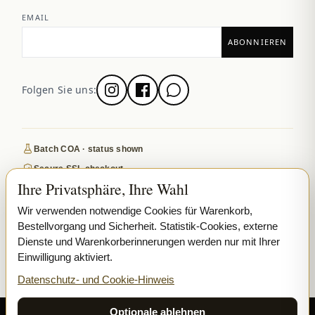
EMAIL
Folgen Sie uns:
Batch COA · status shown
Secure SSL checkout
Ihre Privatsphäre, Ihre Wahl
Discreet, tracked EU delivery
Premium indoor · COA where published
Wir verwenden notwendige Cookies für Warenkorb,
Bestellvorgang und Sicherheit. Statistik-Cookies, externe
Google-reviewed
Dienste und Warenkorberinnerungen werden nur mit Ihrer
Einwilligung aktiviert.
SECURE PAYMENTS
VISA
MASTERCARD
Datenschutz- und Cookie-Hinweis
₿ BITCOIN
SEPA
PPL
Optionale ablehnen