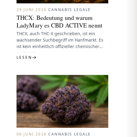
29 JUNI 2026
·
CANNABIS LEGALE
THCX: Bedeutung und warum
LadyMary es CBD ACTIVE nennt
THCX, auch THC-X geschrieben, ist ein
wachsender Suchbegriff im Hanfmarkt. Es
ist kein einheitlich offizieller chemischer
Name; praktisch suchen Nutzer damit nach
LESEN
verstaerkten Hanfblueten…
08 JUNI 2026
·
CANNABIS LEGALE