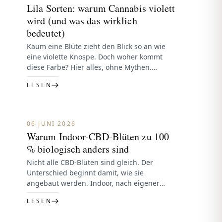
Lila Sorten: warum Cannabis violett
wird (und was das wirklich
bedeutet)
Kaum eine Blüte zieht den Blick so an wie
eine violette Knospe. Doch woher kommt
diese Farbe? Hier alles, ohne Mythen.
Warum Cannabis violett…
LESEN
06 JUNI 2026
Warum Indoor-CBD-Blüten zu 100
% biologisch anders sind
Nicht alle CBD-Blüten sind gleich. Der
Unterschied beginnt damit, wie sie
angebaut werden. Indoor, nach eigener
WahlEin vollständig kontrolliertes Klima
LESEN
bedeutet dichte, harzige, gleichmäßige…