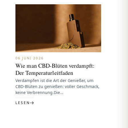
06 JUNI 2026
Wie man CBD-Blüten verdampft:
Der Temperaturleitfaden
Verdampfen ist die Art der Genießer, um
CBD-Blüten zu genießen: voller Geschmack,
keine Verbrennung.Die
TemperaturbereicheNiedrig (~160–177°C) —
LESEN
der meiste Geschmack, leichteste Wirkung,
bewahrt die…