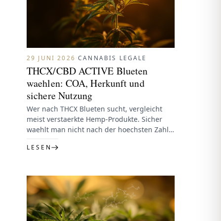
29 JUNI 2026
·
CANNABIS LEGALE
THCX/CBD ACTIVE Blueten
waehlen: COA, Herkunft und
sichere Nutzung
Wer nach THCX Blueten sucht, vergleicht
meist verstaerkte Hemp-Produkte. Sicher
waehlt man nicht nach der hoechsten Zahl
im Titel, sondern nach Dokumenten und
LESEN
Transparenz.Zertifikat…