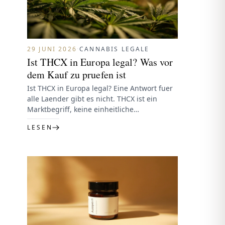
29 JUNI 2026
·
CANNABIS LEGALE
Ist THCX in Europa legal? Was vor
dem Kauf zu pruefen ist
Ist THCX in Europa legal? Eine Antwort fuer
alle Laender gibt es nicht. THCX ist ein
Marktbegriff, keine einheitliche
Rechtskategorie. Entscheidend sind
LESEN
Cannabinoidprofil, Delta-9-THC,…