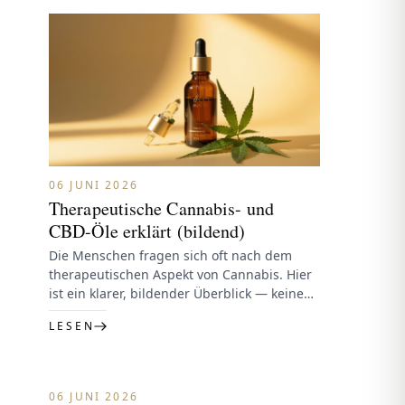
06 JUNI 2026
Therapeutische Cannabis- und
CBD-Öle erklärt (bildend)
Die Menschen fragen sich oft nach dem
therapeutischen Aspekt von Cannabis. Hier
ist ein klarer, bildender Überblick — keine
medizinischen Ratschläge.CBD-ÖleFull-
LESEN
Spectrum enthält CBD sowie…
06 JUNI 2026