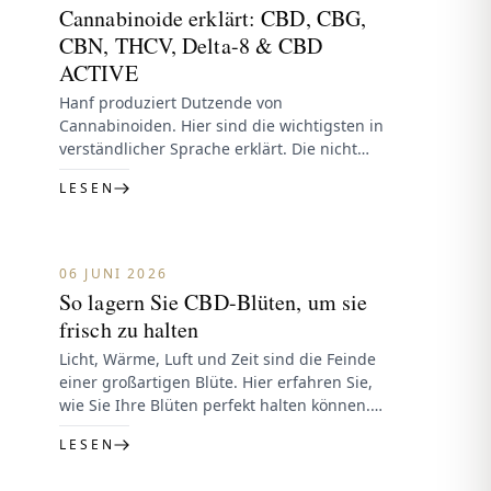
Cannabinoide erklärt: CBD, CBG,
CBN, THCV, Delta-8 & CBD
ACTIVE
Hanf produziert Dutzende von
Cannabinoiden. Hier sind die wichtigsten in
verständlicher Sprache erklärt. Die nicht
berauschendenCBD — der Star von Hanf,
LESEN
beruhigend und klar.…
06 JUNI 2026
So lagern Sie CBD-Blüten, um sie
frisch zu halten
Licht, Wärme, Luft und Zeit sind die Feinde
einer großartigen Blüte. Hier erfahren Sie,
wie Sie Ihre Blüten perfekt halten können.
Die idealen BedingungenKühl…
LESEN