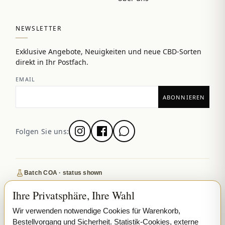
NEWSLETTER
Exklusive Angebote, Neuigkeiten und neue CBD-Sorten
direkt in Ihr Postfach.
EMAIL
Folgen Sie uns:
Batch COA · status shown
Secure SSL checkout
Ihre Privatsphäre, Ihre Wahl
Discreet, tracked EU delivery
Wir verwenden notwendige Cookies für Warenkorb,
Premium indoor · COA where published
Bestellvorgang und Sicherheit. Statistik-Cookies, externe