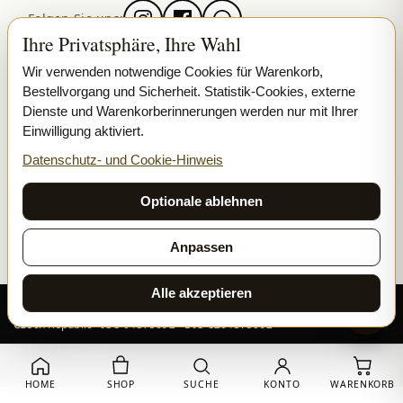
Folgen Sie uns:
Ihre Privatsphäre, Ihre Wahl
Wir verwenden notwendige Cookies für Warenkorb,
Bestellvorgang und Sicherheit. Statistik-Cookies, externe
Batch COA · status shown
Dienste und Warenkorberinnerungen werden nur mit Ihrer
Secure SSL checkout
Einwilligung aktiviert.
Discreet, tracked EU delivery
Datenschutz- und Cookie-Hinweis
Premium indoor · COA where published
Google-reviewed
Optionale ablehnen
SECURE PAYMENTS
VISA
MASTERCARD
Anpassen
₿ BITCOIN
SEPA
PPL
Alle akzeptieren
© 2026 Ladymary ·
Solar Shine s.r.o.
· Karlova 150/42, 110 00 Praha,
Czech Republic · IČO 04375092 · DIČ CZ04375092
Datenschutz
AGB
Cookies
HOME
SHOP
SUCHE
KONTO
WARENKORB