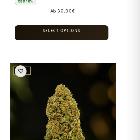
CBD 18%
Ab
30,00
€
SELECT OPTIONS
♡
NEU