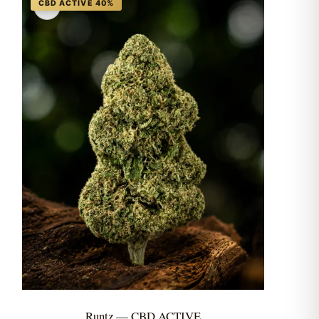
♡
Runtz — CBD ACTIVE