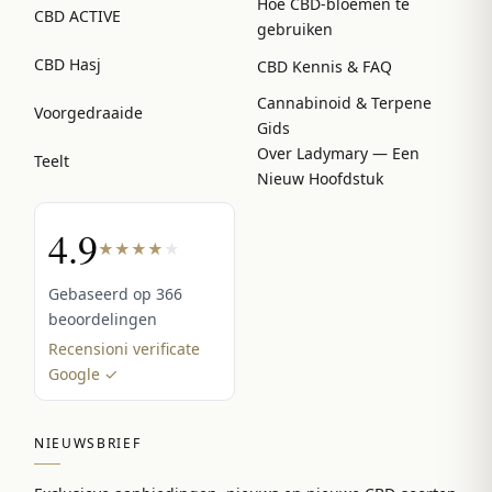
Hoe CBD-bloemen te
CBD ACTIVE
gebruiken
CBD Hasj
CBD Kennis & FAQ
Cannabinoid & Terpene
Voorgedraaide
Gids
Over Ladymary — Een
Teelt
Nieuw Hoofdstuk
4.9
★
★
★
★
★
Gebaseerd op 366
beoordelingen
Recensioni verificate
Google ✓
NIEUWSBRIEF