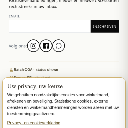
Exclusieve aanbiedingen, nieuws en nieuwe CBD-soorten
rechtstreeks in uw inbox.
EMAIL
Volg ons:
Batch COA · status shown
Secure SSL checkout
Uw privacy, uw keuze
Discreet, tracked EU delivery
Premium indoor · COA where published
We gebruiken noodzakelijke cookies voor winkelmand,
afrekenen en beveiliging. Statistische cookies, externe
Google-reviewed
diensten en winkelmandherinneringen worden alleen met uw
toestemming geactiveerd.
SECURE PAYMENTS
VISA
MASTERCARD
Privacy- en cookieverklaring
₿ BITCOIN
SEPA
PPL