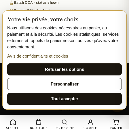
Batch COA · status shown
Secure SSL checkout
Votre vie privée, votre choix
Discreet, tracked EU delivery
Premium indoor · COA where published
Nous utilisons des cookies nécessaires au panier, au
paiement et à la sécurité. Les cookies statistiques, services
Google-reviewed
externes et rappels de panier ne sont activés qu’avec votre
consentement.
SECURE PAYMENTS
VISA
MASTERCARD
Avis de confidentialité et cookies
₿ BITCOIN
SEPA
PPL
Refuser les options
© 2026 Ladymary ·
Solar Shine s.r.o.
· Karlova 150/42, 110 00 Praha,
Czech Republic · IČO 04375092 · DIČ CZ04375092
Personnaliser
Confidentialité
Conditions générales
Cookies
Tout accepter
Toutes nos fleurs et résines sont cultivées exclusivement en
INDOOR.
ACCUEIL
BOUTIQUE
RECHERCHE
COMPTE
PANIER