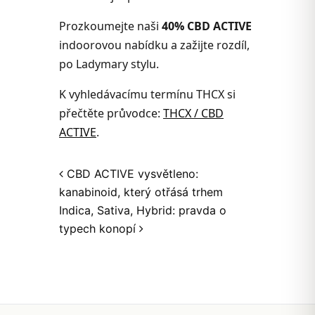
Prozkoumejte naši
40% CBD ACTIVE
indoorovou nabídku a zažijte rozdíl,
po Ladymary stylu.
K vyhledávacímu termínu THCX si
přečtěte průvodce:
THCX / CBD
ACTIVE
.
Post navigation
CBD ACTIVE vysvětleno:
kanabinoid, který otřásá trhem
Indica, Sativa, Hybrid: pravda o
typech konopí