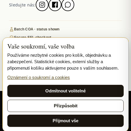
Sledujte nás:
Batch COA · status shown
Secure SSL checkout
Vaše soukromí, vaše volba
Discreet, tracked EU delivery
Premium indoor · COA where published
Používáme nezbytné cookies pro košík, objednávku a
zabezpečení. Statistické cookies, externí služby a
Google-reviewed
připomenutí košíku aktivujeme pouze s vaším souhlasem.
SECURE PAYMENTS
VISA
MASTERCARD
Oznámení o soukromí a cookies
₿ BITCOIN
SEPA
PPL
Odmítnout volitelné
© 2026 Ladymary ·
Solar Shine s.r.o.
· Karlova 150/42, 110 00 Praha,
Czech Republic · IČO 04375092 · DIČ CZ04375092
Přizpůsobit
Soukromí
Obchodní podmínky
Cookies
Přijmout vše