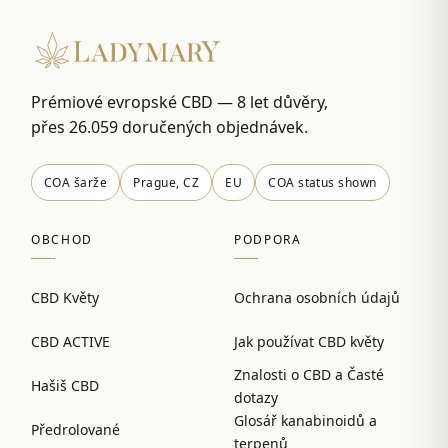
Prémiové evropské CBD — 8 let důvěry,
přes 26.059 doručených objednávek.
COA šarže
Prague, CZ
EU
COA status shown
OBCHOD
PODPORA
CBD Květy
Ochrana osobních údajů
CBD ACTIVE
Jak používat CBD květy
Znalosti o CBD a Časté
Hašiš CBD
dotazy
Glosář kanabinoidů a
Předrolované
terpenů