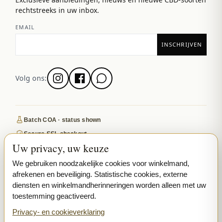
rechtstreeks in uw inbox.
EMAIL
Volg ons:
Batch COA · status shown
Secure SSL checkout
Uw privacy, uw keuze
Discreet, tracked EU delivery
Premium indoor · COA where published
We gebruiken noodzakelijke cookies voor winkelmand,
afrekenen en beveiliging. Statistische cookies, externe
Google-reviewed
diensten en winkelmandherinneringen worden alleen met uw
toestemming geactiveerd.
SECURE PAYMENTS
VISA
MASTERCARD
Privacy- en cookieverklaring
₿ BITCOIN
SEPA
PPL