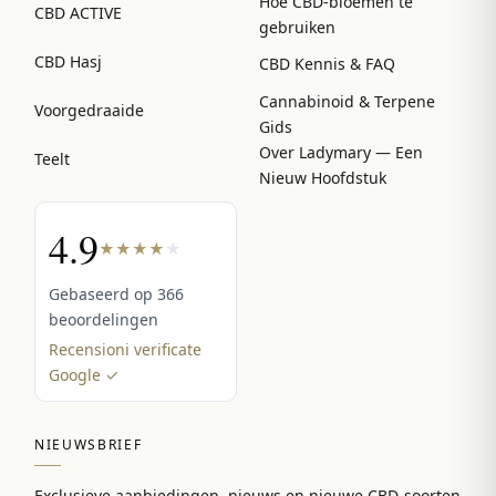
Hoe CBD-bloemen te
CBD ACTIVE
gebruiken
CBD Hasj
CBD Kennis & FAQ
Cannabinoid & Terpene
Voorgedraaide
Gids
Over Ladymary — Een
Teelt
Nieuw Hoofdstuk
4.9
★
★
★
★
★
Gebaseerd op 366
beoordelingen
Recensioni verificate
Google ✓
NIEUWSBRIEF
Exclusieve aanbiedingen, nieuws en nieuwe CBD-soorten