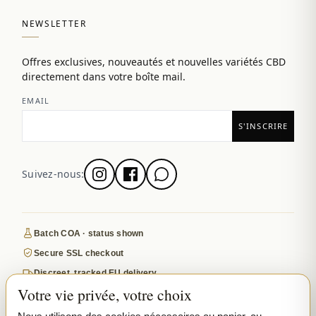
NEWSLETTER
Offres exclusives, nouveautés et nouvelles variétés CBD
directement dans votre boîte mail.
EMAIL
Suivez-nous:
Batch COA · status shown
Secure SSL checkout
Discreet, tracked EU delivery
Votre vie privée, votre choix
Premium indoor · COA where published
Google-reviewed