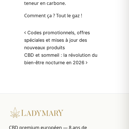
teneur en carbone.
Comment ça ? Tout le gaz !
Post navigation
Codes promotionnels, offres
spéciales et mises à jour des
nouveaux produits
CBD et sommeil : la révolution du
bien-être nocturne en 2026
CBD premium européen — 8 ans de