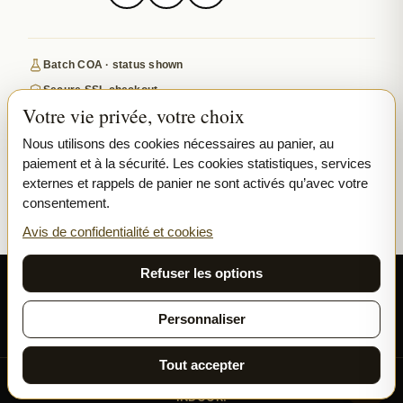
Batch COA · status shown
Secure SSL checkout
Votre vie privée, votre choix
Discreet, tracked EU delivery
Premium indoor · COA where published
Nous utilisons des cookies nécessaires au panier, au
paiement et à la sécurité. Les cookies statistiques, services
Google-reviewed
externes et rappels de panier ne sont activés qu’avec votre
consentement.
SECURE PAYMENTS
VISA
MASTERCARD
Avis de confidentialité et cookies
₿ BITCOIN
SEPA
PPL
Refuser les options
© 2026 Ladymary ·
Solar Shine s.r.o.
· Karlova 150/42, 110 00 Praha,
Czech Republic · IČO 04375092 · DIČ CZ04375092
Personnaliser
Confidentialité
Conditions générales
Cookies
Tout accepter
Toutes nos fleurs et résines sont cultivées exclusivement en
INDOOR.