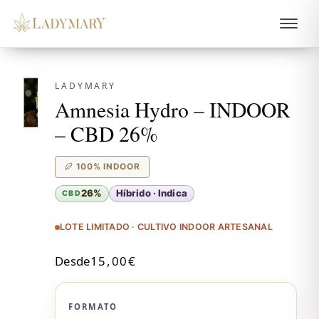
LADYMARY
Amnesia Hydro – INDOOR
– CBD 26%
100% INDOOR
26%
Híbrido · Indica
CBD
LOTE LIMITADO · CULTIVO INDOOR ARTESANAL
Desde
15,00
€
FORMATO