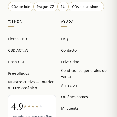
COA de lote
Prague, CZ
EU
COA status shown
TIENDA
AYUDA
Flores CBD
FAQ
CBD ACTIVE
Contacto
Hash CBD
Privacidad
Condiciones generales de
Pre-rollados
venta
Nuestro cultivo — Interior
Afiliación
y 100% orgánico
Quiénes somos
4.9
★
★
★
★
★
Mi cuenta
Basado en 366 reseñas