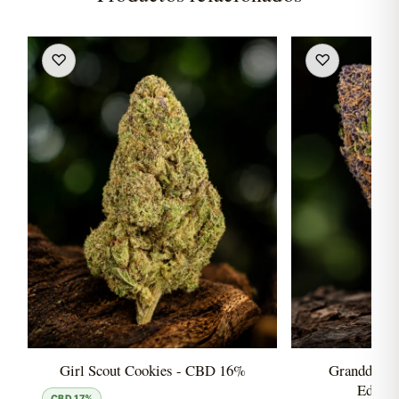
♡
♡
Girl Scout Cookies - CBD 16%
Granddaddy
Editio
CBD 17%