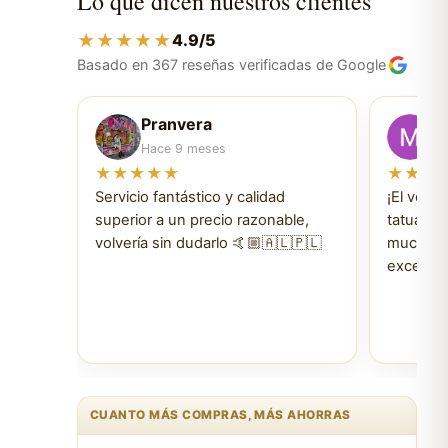
Lo que dicen nuestros clientes
★★★★★
4.9/5
Basado en 367 reseñas verificadas de Google
Pranvera
M
Hace 9 meses
Ha
★★★★★
★★★
Servicio fantástico y calidad
¡El vend
superior a un precio razonable,
tatuajes 
volvería sin dudarlo 🤙🏼🇦🇱🇵🇱
muchísim
excelent
CUANTO MÁS COMPRAS, MÁS AHORRAS