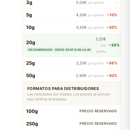
3g
·
5,00€
por gramo
5g
−10%
4,50€
por gramo
10g
−30%
3,50€
por gramo
3,20€
20g
−36%
por
RECOMENDADO · ENVÍO GRATIS EN LA UE
gramo
25g
−36%
3,20€
por gramo
50g
−42%
2,90€
por gramo
FORMATOS PARA DISTRIBUIDORES
Las cantidades son visibles. Los precios se activan
tras verificar la empresa.
100g
PRECIO RESERVADO
250g
PRECIO RESERVADO