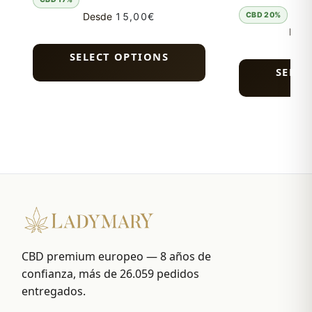
Desde
15,00
€
CBD 20%
Des
SELECT OPTIONS
SELEC
CBD premium europeo — 8 años de
confianza, más de 26.059 pedidos
entregados.