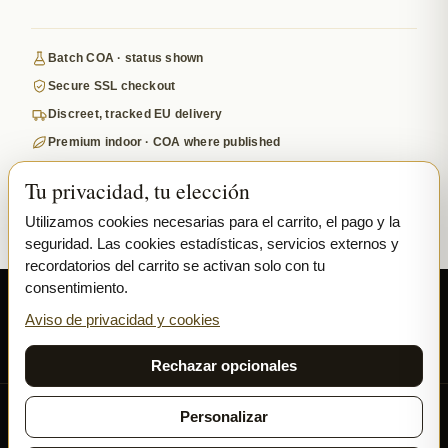
Batch COA · status shown
Secure SSL checkout
Discreet, tracked EU delivery
Premium indoor · COA where published
Google-reviewed
Tu privacidad, tu elección
SECURE PAYMENTS
VISA
MASTERCARD
Utilizamos cookies necesarias para el carrito, el pago y la
seguridad. Las cookies estadísticas, servicios externos y
₿ BITCOIN
SEPA
PPL
recordatorios del carrito se activan solo con tu
consentimiento.
© 2026 Ladymary ·
Solar Shine s.r.o.
· Karlova 150/42, 110 00 Praha,
Czech Republic · IČO 04375092 · DIČ CZ04375092
Aviso de privacidad y cookies
Privacidad
Términos y Condiciones
Cookies
Rechazar opcionales
Todas nuestras flores y hachís se cultivan exclusivamente
Personalizar
INDOOR.