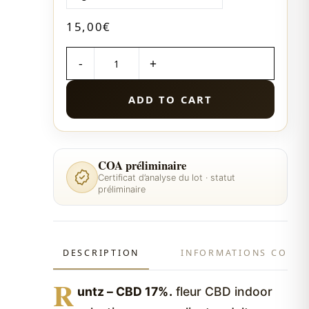
15,00
€
QUANTITÉ
ADD TO CART
COA préliminaire
Certificat d’analyse du lot · statut
préliminaire
DESCRIPTION
INFORMATIONS COMP
R
untz – CBD 17%.
fleur CBD indoor