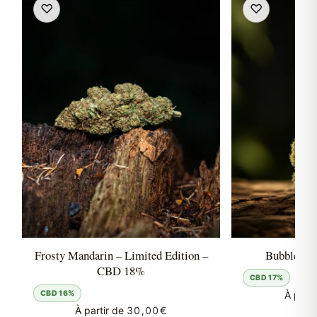
♡
♡
Frosty Mandarin – Limited Edition –
Bubblegu
CBD 18%
CBD 17%
CBD 16%
À parti
À partir de
30,00
€