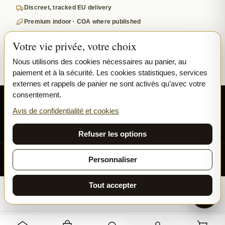
Discreet, tracked EU delivery
Premium indoor · COA where published
Google-reviewed
Votre vie privée, votre choix
SECURE PAYMENTS
VISA
MASTERCARD
Nous utilisons des cookies nécessaires au panier, au
paiement et à la sécurité. Les cookies statistiques, services
₿ BITCOIN
SEPA
PPL
externes et rappels de panier ne sont activés qu’avec votre
consentement.
© 2026 Ladymary ·
Solar Shine s.r.o.
· Karlova 150/42, 110 00 Praha,
Czech Republic · IČO 04375092 · DIČ CZ04375092
Avis de confidentialité et cookies
Confidentialité
Conditions générales
Cookies
Refuser les options
Toutes nos fleurs et résines sont cultivées exclusivement en
Personnaliser
INDOOR.
Tout accepter
Runtz - CBD 17%