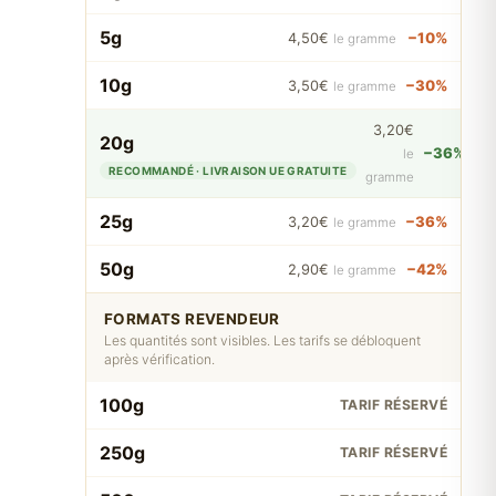
5g
−10%
4,50€
le gramme
10g
−30%
3,50€
le gramme
3,20€
20g
−36%
le
RECOMMANDÉ · LIVRAISON UE GRATUITE
gramme
25g
−36%
3,20€
le gramme
50g
−42%
2,90€
le gramme
FORMATS REVENDEUR
Les quantités sont visibles. Les tarifs se débloquent
après vérification.
100g
TARIF RÉSERVÉ
250g
TARIF RÉSERVÉ