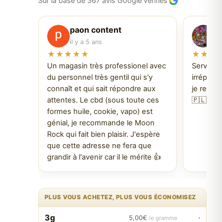
Sur la base de 367 avis Google vérifiés
paon content
P
il y a 5 ans
il
★★★★★
★★★
Un magasin très professionel avec
Service f
du personnel très gentil qui s'y
irréproch
connaît et qui sait répondre aux
je revien
attentes. Le cbd (sous toute ces
🇵🇱
formes huile, cookie, vapo) est
génial, je recommande le Moon
Rock qui fait bien plaisir. J'espère
que cette adresse ne fera que
grandir à l'avenir car il le mérite 👍
PLUS VOUS ACHETEZ, PLUS VOUS ÉCONOMISEZ
3g
·
5,00€
le gramme