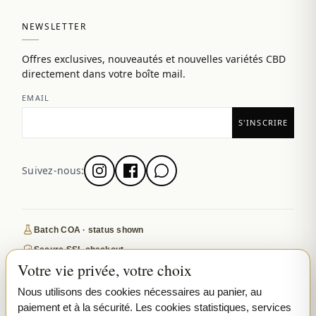
NEWSLETTER
Offres exclusives, nouveautés et nouvelles variétés CBD
directement dans votre boîte mail.
EMAIL
Suivez-nous:
Batch COA · status shown
Secure SSL checkout
Votre vie privée, votre choix
Discreet, tracked EU delivery
Premium indoor · COA where published
Nous utilisons des cookies nécessaires au panier, au
paiement et à la sécurité. Les cookies statistiques, services
Google-reviewed