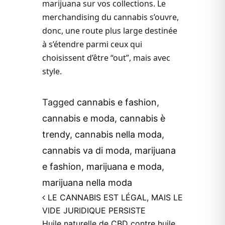
marijuana sur vos collections. Le
merchandising du cannabis s’ouvre,
donc, une route plus large destinée
à s’étendre parmi ceux qui
choisissent d’être “out”, mais avec
style.
Tagged
cannabis e fashion
,
cannabis e moda
,
cannabis è
trendy
,
cannabis nella moda
,
cannabis va di moda
,
marijuana
e fashion
,
marijuana e moda
,
marijuana nella moda
Post navigation
LE CANNABIS EST LÉGAL, MAIS LE
VIDE JURIDIQUE PERSISTE
Huile naturelle de CBD contre huile