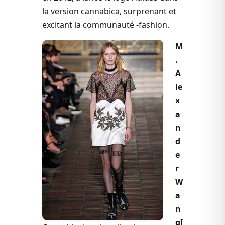
la version cannabica, surprenant et
excitant la communauté -fashion.
M
.
A
le
x
a
n
d
e
r
W
a
n
g
I