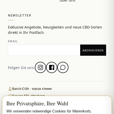
Über uns
NEWSLETTER
Exklusive Angebote, Neuigkeiten und neue CBD-Sorten
direkt in Ihr Postfach.
EMAIL
Folgen Sie uns:
Batch COA · status shown
Secure SSL checkout
Ihre Privatsphäre, Ihre Wahl
Discreet, tracked EU delivery
Premium indoor · COA where published
Wir verwenden notwendige Cookies für Warenkorb,