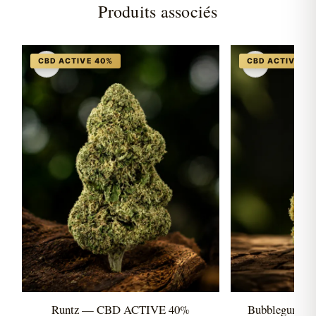
Produits associés
♡
♡
Runtz — CBD ACTIVE 40%
Bubblegum 