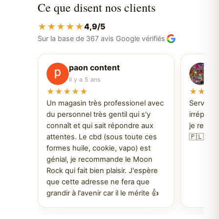
Ce que disent nos clients
★★★★★
4,9/5
Sur la base de 367 avis Google vérifiés
paon content
P
il y a 5 ans
il
★★★★★
★★★
Un magasin très professionel avec
Service f
du personnel très gentil qui s'y
irréproch
connaît et qui sait répondre aux
je revien
attentes. Le cbd (sous toute ces
🇵🇱
formes huile, cookie, vapo) est
génial, je recommande le Moon
Rock qui fait bien plaisir. J'espère
que cette adresse ne fera que
grandir à l'avenir car il le mérite 👍