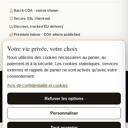
Batch COA · status shown
Secure SSL checkout
Discreet, tracked EU delivery
Premium indoor · COA where published
Google-reviewed
Votre vie privée, votre choix
SECURE PAYMENTS
VISA
MASTERCARD
Nous utilisons des cookies nécessaires au panier, au
paiement et à la sécurité. Les cookies statistiques, services
₿ BITCOIN
SEPA
PPL
externes et rappels de panier ne sont activés qu’avec votre
consentement.
© 2026 Ladymary ·
Solar Shine s.r.o.
· Karlova 150/42, 110 00 Praha,
Czech Republic · IČO 04375092 · DIČ CZ04375092
Avis de confidentialité et cookies
Confidentialité
Conditions générales
Cookies
Refuser les options
Toutes nos fleurs et résines sont cultivées exclusivement en
Personnaliser
INDOOR.
Tout accepter