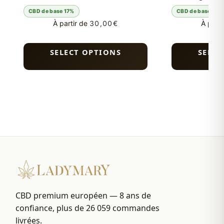
CBD de base 17%
CBD de base 17%
À partir de
30,00
€
À parti
SELECT OPTIONS
SELEC
CBD premium européen — 8 ans de
confiance, plus de 26 059 commandes
livrées.