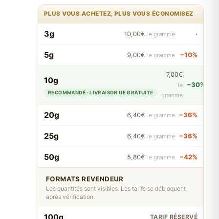
PLUS VOUS ACHETEZ, PLUS VOUS ÉCONOMISEZ
3g
·
10,00€
le gramme
5g
−10%
9,00€
le gramme
7,00€
10g
−30%
le
RECOMMANDÉ · LIVRAISON UE GRATUITE
gramme
20g
−36%
6,40€
le gramme
25g
−36%
6,40€
le gramme
50g
−42%
5,80€
le gramme
FORMATS REVENDEUR
Les quantités sont visibles. Les tarifs se débloquent
après vérification.
100g
TARIF RÉSERVÉ