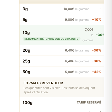
3g
·
10,00€
le gramme
5g
−10%
9,00€
le gramme
7,00€
10g
−30%
le
RECOMMANDÉ · LIVRAISON UE GRATUITE
gramme
20g
−36%
6,40€
le gramme
25g
−36%
6,40€
le gramme
50g
−42%
5,80€
le gramme
FORMATS REVENDEUR
Les quantités sont visibles. Les tarifs se débloquent
après vérification.
100g
TARIF RÉSERVÉ