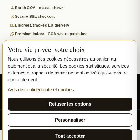
Batch COA · status shown
Secure SSL checkout
Discreet, tracked EU delivery
Premium indoor · COA where published
Google-reviewed
Votre vie privée, votre choix
SECURE PAYMENTS
VISA
MASTERCARD
Nous utilisons des cookies nécessaires au panier, au
paiement et à la sécurité. Les cookies statistiques, services
₿ BITCOIN
SEPA
PPL
externes et rappels de panier ne sont activés qu’avec votre
consentement.
© 2026 Ladymary ·
Solar Shine s.r.o.
· Karlova 150/42, 110 00 Praha,
Czech Republic · IČO 04375092 · DIČ CZ04375092
Avis de confidentialité et cookies
Confidentialité
Conditions générales
Cookies
Refuser les options
Toutes nos fleurs et résines sont cultivées exclusivement en
Personnaliser
INDOOR.
Tout accepter