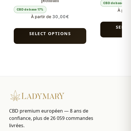
premium
CBD de base 17%
CBD de base 17%
À parti
À partir de
30,00
€
SELEC
SELECT OPTIONS
CBD premium européen — 8 ans de
confiance, plus de 26 059 commandes
livrées.