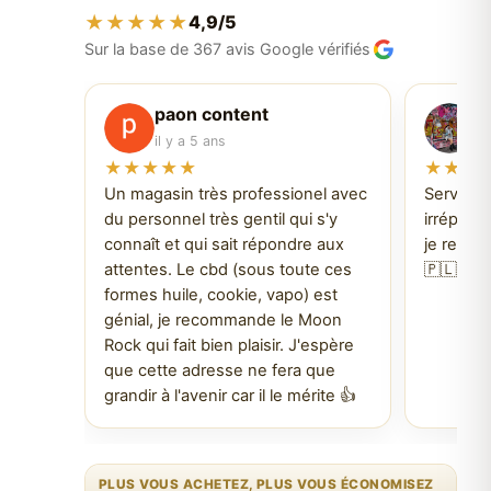
★★★★★
4,9/5
Sur la base de 367 avis Google vérifiés
paon content
P
il y a 5 ans
il
★★★★★
★★★
Un magasin très professionel avec
Service f
du personnel très gentil qui s'y
irréproch
connaît et qui sait répondre aux
je revien
attentes. Le cbd (sous toute ces
🇵🇱
formes huile, cookie, vapo) est
génial, je recommande le Moon
Rock qui fait bien plaisir. J'espère
que cette adresse ne fera que
grandir à l'avenir car il le mérite 👍
PLUS VOUS ACHETEZ, PLUS VOUS ÉCONOMISEZ