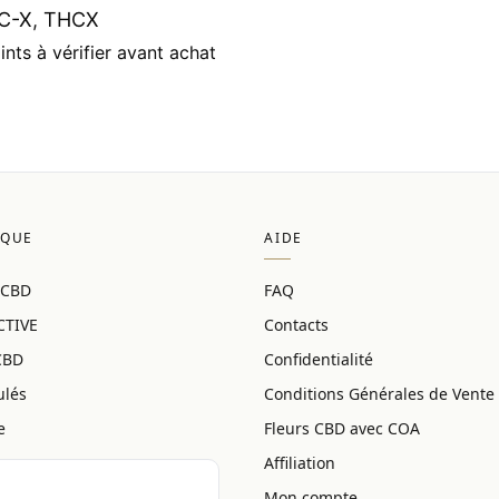
C-X
,
THCX
nts à vérifier avant achat
IQUE
AIDE
 CBD
FAQ
CTIVE
Contacts
CBD
Confidentialité
ulés
Conditions Générales de Vente
e
Fleurs CBD avec COA
Affiliation
Mon compte