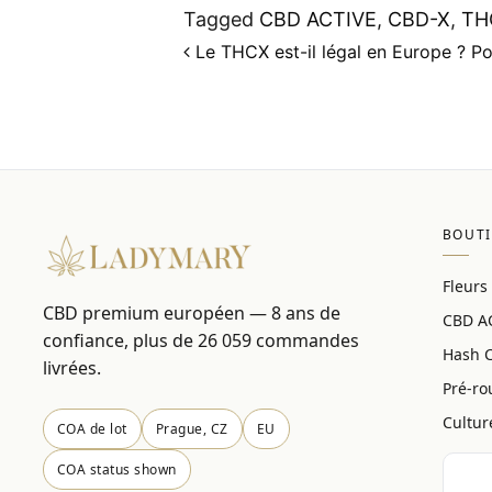
Tagged
CBD ACTIVE
,
CBD-X
,
TH
Post navigation
Le THCX est-il légal en Europe ? Poi
BOUT
Fleurs
CBD premium européen — 8 ans de
CBD A
confiance, plus de 26 059 commandes
Hash 
livrées.
Pré-ro
Cultur
COA de lot
Prague, CZ
EU
COA status shown