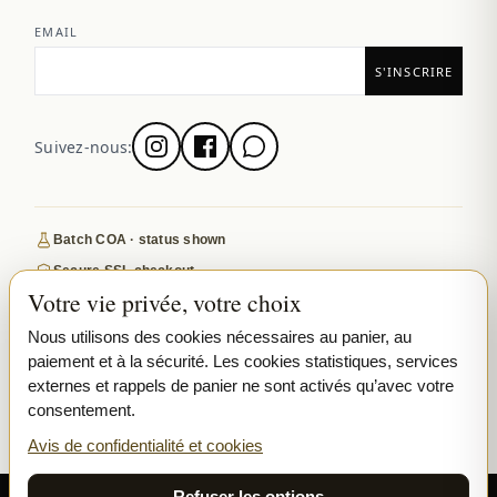
EMAIL
Suivez-nous:
Batch COA · status shown
Secure SSL checkout
Votre vie privée, votre choix
Discreet, tracked EU delivery
Premium indoor · COA where published
Nous utilisons des cookies nécessaires au panier, au
paiement et à la sécurité. Les cookies statistiques, services
Google-reviewed
externes et rappels de panier ne sont activés qu’avec votre
consentement.
SECURE PAYMENTS
VISA
MASTERCARD
Avis de confidentialité et cookies
₿ BITCOIN
SEPA
PPL
Refuser les options