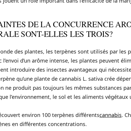
 jouent un rôle important dans l’efficacité de la mari
PAINTES DE LA CONCURRENCE AR
ALE SONT-ELLES LES TROIS?
de des plantes, les terpènes sont utilisés par les 
 l’envoi d’un arôme intense, les plantes peuvent élim
nt introduire des insectes avantageux qui nécessiten
 terpène qu’une plante de cannabis L. sativa crée dé
on ne produit pas toujours les mêmes substances par
ue l’environnement, le sol et les aliments végétaux ut
.
écouvert environ 100 terpènes différents
cannabis
. C
ènes en différentes concentrations.