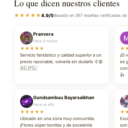
Lo que dicen nuestros clientes
★★★★★
4.9/5
Basado en 367 reseñas verificadas de
Pranvera
Hace 9 meses
★★★★★
★
Servicio fantástico y calidad superior a un
¡El 
precio razonable, volvería sin dudarlo 🤙🏼
es 
🇦🇱🇵🇱
cons
👍
Gundsambuu Bayarsaikhan
Hace un año
★★★★★
★
Ubicado en una zona muy concurrida.
Exc
¡Flores súper bonitas y de excelente
son 