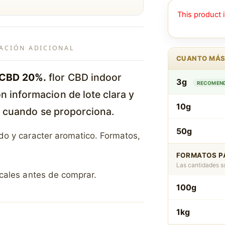
This product i
ACIÓN ADICIONAL
CUANTO MÁS
– CBD 20%.
flor CBD indoor
3g
RECOMENDA
n informacion de lote clara y
10g
e cuando se proporciona.
50g
ado y caracter aromatico. Formatos,
.
FORMATOS PA
Las cantidades so
ocales antes de comprar.
100g
1kg