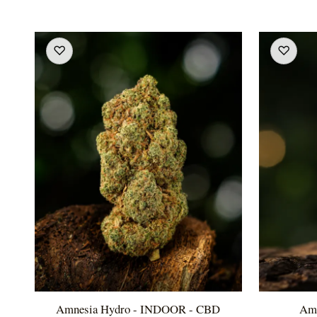
♡
♡
Amnesia Hydro - INDOOR - CBD
Amn