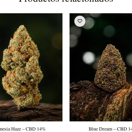
♡
esia Haze – CBD 14%
Blue Dream – CBD 