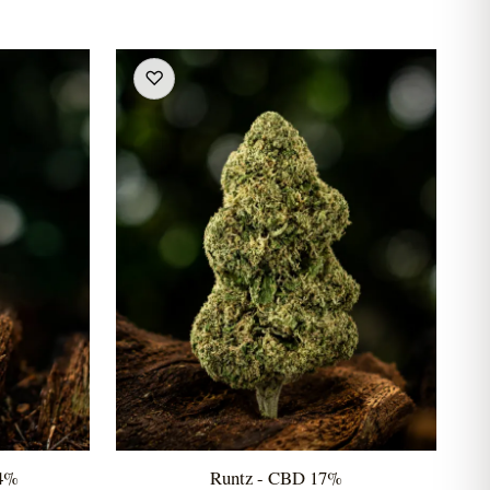
♡
14%
Runtz - CBD 17%