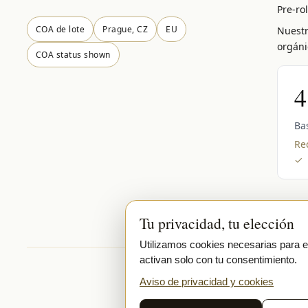
Pre-ro
COA de lote
Prague, CZ
EU
Nuestr
orgáni
COA status shown
4
Ba
Rec
✓
Tu privacidad, tu elección
Utilizamos cookies necesarias para el 
activan solo con tu consentimiento.
Batch COA · status shown
Secure
Aviso de privacidad y cookies
SEC