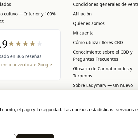
llados
Condiciones generales de vent
o cultivo — Interior y 100%
Afiliación
co
Quiénes somos
Mi cuenta
.9
★
★
★
★
★
Cómo utilizar flores CBD
Conocimiento sobre el CBD y
sado en 366 reseñas
Preguntas Frecuentes
ensioni verificate Google
Glosario de Cannabinoides y
Terpenos
Sobre Ladymary — Un nuevo
capítulo
carrito, el pago y la seguridad. Las cookies estadísticas, servicios e
 SSL checkout
Discreet, tracked EU delivery
Premium indoor · CO
URE PAYMENTS
VISA
MASTERCARD
₿ BITCOIN
SEPA
P