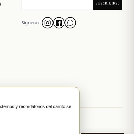
a
Síguenos:
xternos y recordatorios del carrito se
A where published
Google-reviewed
PL