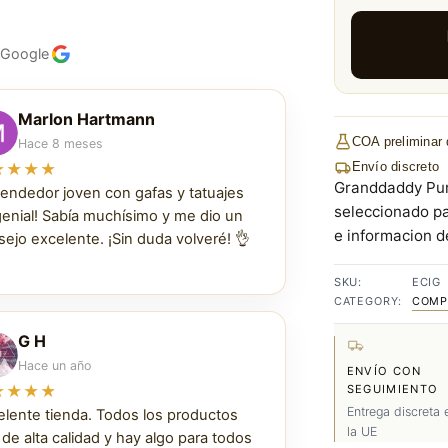
 Google
Marlon Hartmann
COA preliminar 
Hace 8 meses
Envío discreto
★★★★
Granddaddy Purp
vendedor joven con gafas y tatuajes
seleccionado pa
genial! Sabía muchísimo y me dio un
e informacion de
ejo excelente. ¡Sin duda volveré! 👌
SKU:
ECIG
CATEGORY:
COMP
G H
Hace un año
ENVÍO CON
★★★★
SEGUIMIENTO
Entrega discreta 
elente tienda. Todos los productos
la UE
de alta calidad y hay algo para todos