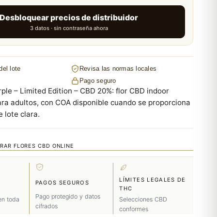
Desbloquear precios de distribuidor
3 datos · sin contraseña ahora
del lote
Revisa las normas locales
Pago seguro
le – Limited Edition – CBD 20%: flor CBD indoor
ra adultos, con COA disponible cuando se proporciona
 lote clara.
RAR FLORES CBD ONLINE
LÍMITES LEGALES DE
PAGOS SEGUROS
THC
Pago protegido y datos
en toda
Selecciones CBD
cifrados
conformes