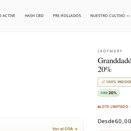
D ACTIVE
HASH CBD
PRE-ROLLADOS
NUESTRO CULTIVO — 
LADYMARY
Granddadd
20%
100% INDOO
20%
CBD
LOTE LIMITADO 
Desde
60,0
Ver el COA →