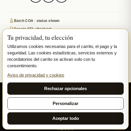
Batch COA · status shown
Secure SSL checkout
Tu privacidad, tu elección
Discreet, tracked EU delivery
Premium indoor · COA where published
Utilizamos cookies necesarias para el carrito, el pago y la
seguridad. Las cookies estadísticas, servicios externos y
Google-reviewed
recordatorios del carrito se activan solo con tu
consentimiento.
SECURE PAYMENTS
VISA
MASTERCARD
Aviso de privacidad y cookies
₿ BITCOIN
SEPA
PPL
Rechazar opcionales
© 2026 Ladymary ·
Solar Shine s.r.o.
· Karlova 150/42, 110 00 Praha,
Czech Republic · IČO 04375092 · DIČ CZ04375092
Personalizar
Privacidad
Términos y Condiciones
Cookies
Aceptar todo
Todas nuestras flores y hachís se cultivan exclusivamente
INDOOR.