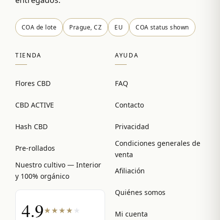
COA de lote
Prague, CZ
EU
COA status shown
TIENDA
AYUDA
Flores CBD
FAQ
CBD ACTIVE
Contacto
Hash CBD
Privacidad
Condiciones generales de
Pre-rollados
venta
Nuestro cultivo — Interior
Afiliación
y 100% orgánico
Quiénes somos
4.9
★
★
★
★
★
Mi cuenta