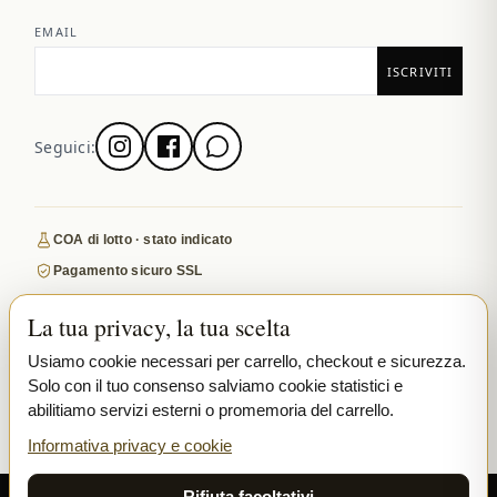
EMAIL
Seguici:
COA di lotto · stato indicato
Pagamento sicuro SSL
Spedizione discreta e tracciata in UE
La tua privacy, la tua scelta
Indoor premium · COA dove pubblicati
Usiamo cookie necessari per carrello, checkout e sicurezza.
Recensito su Google
Solo con il tuo consenso salviamo cookie statistici e
abilitiamo servizi esterni o promemoria del carrello.
PAGAMENTI SICURI
VISA
MASTERCARD
Informativa privacy e cookie
₿ BITCOIN
SEPA
PPL
Rifiuta facoltativi