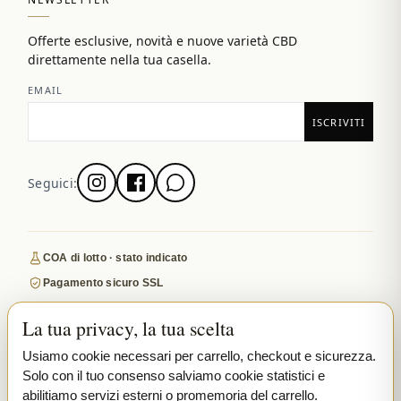
Offerte esclusive, novità e nuove varietà CBD
direttamente nella tua casella.
EMAIL
Seguici:
COA di lotto · stato indicato
Pagamento sicuro SSL
Spedizione discreta e tracciata in UE
La tua privacy, la tua scelta
Indoor premium · COA dove pubblicati
Usiamo cookie necessari per carrello, checkout e sicurezza.
Recensito su Google
Solo con il tuo consenso salviamo cookie statistici e
abilitiamo servizi esterni o promemoria del carrello.
PAGAMENTI SICURI
VISA
MASTERCARD