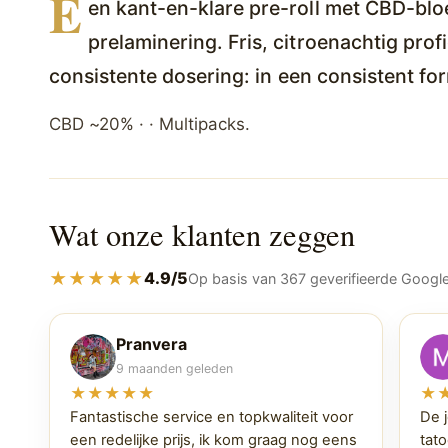
E
en kant-en-klare pre-roll met CBD-blo
prelaminering. Fris, citroenachtig profi
consistente dosering: in een consistent fo
CBD ~20% · · Multipacks.
Wat onze klanten zeggen
★★★★★
4.9/5
Op basis van 367 geverifieerde Googl
Pranvera
9 maanden geleden
★★★★★
★
Fantastische service en topkwaliteit voor
De 
een redelijke prijs, ik kom graag nog eens
tato