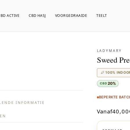
CBD ACTIVE
CBD HASJ
VOORGEDRAAIDE
TEELT
LADYMARY
Sweed Pre
100% INDOO
20%
CBD
BEPERKTE BATCH
LENDE INFORMATIE
Vanaf
40,00
EN