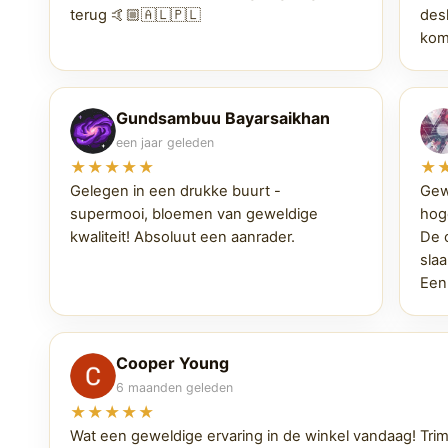
terug 🤙🏼🇦🇱🇵🇱
des
kom
Gundsambuu Bayarsaikhan
een jaar geleden
★★★★★
★
Gelegen in een drukke buurt -
Gew
supermooi, bloemen van geweldige
hoge
kwaliteit! Absoluut een aanrader.
De 
sla
Een
Cooper Young
6 maanden geleden
★★★★★
Wat een geweldige ervaring in de winkel vandaag! Trim