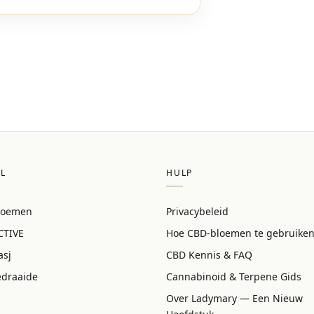
L
HULP
loemen
Privacybeleid
CTIVE
Hoe CBD-bloemen te gebruike
asj
CBD Kennis & FAQ
edraaide
Cannabinoid & Terpene Gids
Over Ladymary — Een Nieuw