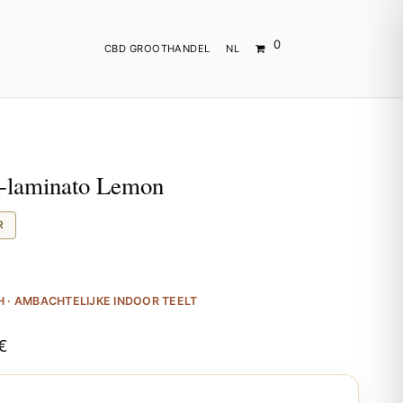
0
CBD GROOTHANDEL
NL
-laminato Lemon
R
 · AMBACHTELIJKE INDOOR TEELT
€