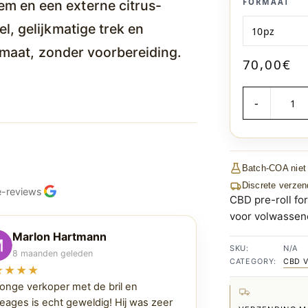
FORMAAT
em en een externe citrus-
el, gelijkmatige trek en
rmaat, zonder voorbereiding.
70,00
€
AANTAL
Batch-COA niet
Discrete verzen
e-reviews
CBD pre-roll fo
voor volwassen
Marlon Hartmann
SKU:
N/A
8 maanden geleden
CATEGORY:
CBD 
★★★★
jonge verkoper met de bril en
eages is echt geweldig! Hij was zeer