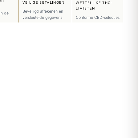
ET
VEILIGE BETALINGEN
WETTELIJKE THC-
E
LIMIETEN
Beveiligd afrekenen en
in de
Conforme CBD-selecties
versleutelde gegevens