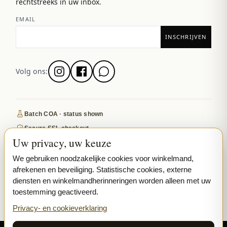
rechtstreeks in uw inbox.
EMAIL
Volg ons:
Batch COA · status shown
Secure SSL checkout
Uw privacy, uw keuze
Discreet, tracked EU delivery
Premium indoor · COA where published
We gebruiken noodzakelijke cookies voor winkelmand,
afrekenen en beveiliging. Statistische cookies, externe
Google-reviewed
diensten en winkelmandherinneringen worden alleen met uw
toestemming geactiveerd.
SECURE PAYMENTS
VISA
MASTERCARD
Privacy- en cookieverklaring
₿ BITCOIN
SEPA
PPL