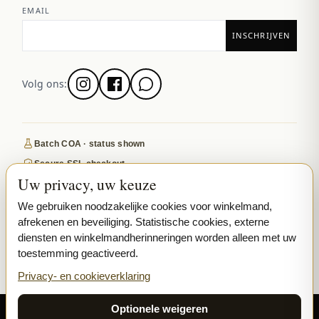
EMAIL
Volg ons:
Batch COA · status shown
Secure SSL checkout
Uw privacy, uw keuze
Discreet, tracked EU delivery
Premium indoor · COA where published
We gebruiken noodzakelijke cookies voor winkelmand,
afrekenen en beveiliging. Statistische cookies, externe
Google-reviewed
diensten en winkelmandherinneringen worden alleen met uw
toestemming geactiveerd.
SECURE PAYMENTS
VISA
MASTERCARD
Privacy- en cookieverklaring
₿ BITCOIN
SEPA
PPL
Optionele weigeren
© 2026 Ladymary ·
Solar Shine s.r.o.
· Karlova 150/42, 110 00 Praha,