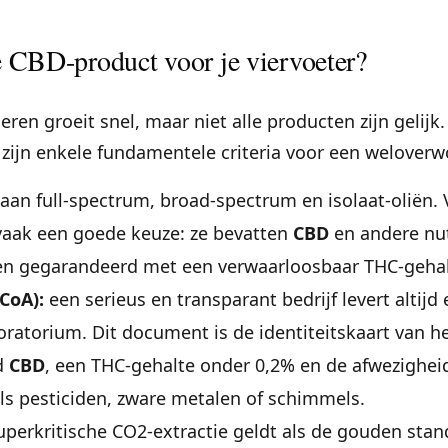
te CBD-product voor je viervoeter?
eren groeit snel, maar niet alle producten zijn gelijk.
zijn enkele fundamentele criteria voor een welover
taan full-spectrum, broad-spectrum en isolaat-oliën. 
aak een goede keuze: ze bevatten
CBD
en andere nu
en gegarandeerd met een verwaarloosbaar THC-geha
CoA):
een serieus en transparant bedrijf levert altijd
oratorium. Dit document is de identiteitskaart van he
d
CBD
, een THC-gehalte onder 0,2% en de afwezigheid
ls pesticiden, zware metalen of schimmels.
superkritische CO2-extractie geldt als de gouden sta