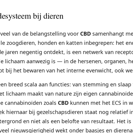
esysteem bij dieren
eel van de belangstelling voor
CBD
samenhangt met
alle zoogdieren, honden en katten inbegrepen: het 
 de jaren negentig ontdekt, is een netwerk van recep
le lichaam aanwezig is — in de hersenen, organen,
pt bij het bewaren van het interne evenwicht, ook 
 een breed scala aan functies: van stemming en slaap 
Het lichaam maakt van nature zijn eigen cannabinoïd
ge cannabinoïden zoals
CBD
kunnen met het ECS in wi
 hiernaar bij gezelschapsdieren staat nog relatief 
tergrond en niet als een belofte van resultaat. Het i
el nieuwsgierigheid wekt onder baasjes en dierena