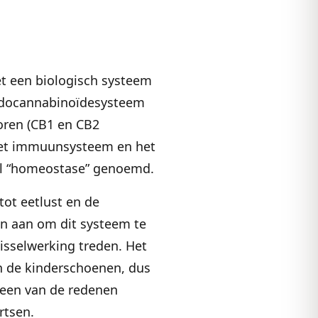
 een biologisch systeem
endocannabinoïdesysteem
toren (CB1 en CB2
 het immuunsysteem en het
wel “homeostase” genoemd.
tot eetlust en de
en aan om dit systeem te
sselwerking treden. Het
in de kinderschoenen, dus
s een van de redenen
rtsen.