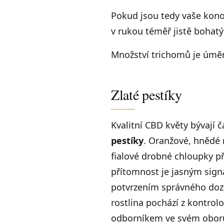
Pokud jsou tedy vaše kono
v rukou téměř jistě bohatý 
Množství trichomů je úměr
Zlaté pestíky
Kvalitní CBD květy bývají 
pestíky
. Oranžové, hnědé 
fialové drobné chloupky pře
přítomnost je jasným sign
potvrzením správného dozr
rostlina pochází z kontrol
odborníkem ve svém obor