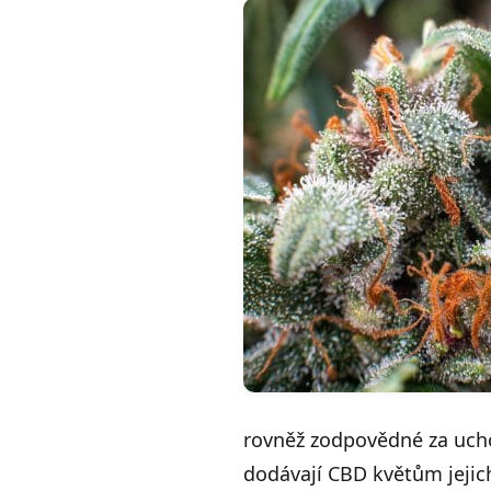
rovněž zodpovědné za uchov
dodávají CBD květům jejic