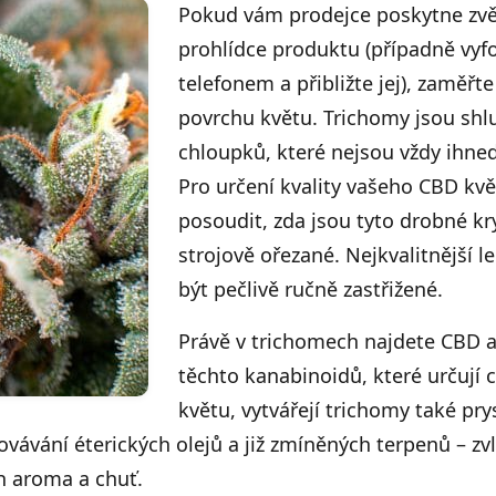
Pokud vám prodejce poskytne zv
prohlídce produktu (případně vyf
telefonem a přibližte jej), zaměřt
povrchu květu. Trichomy jsou shlu
chloupků, které nejsou vždy ihne
Pro určení kvality vašeho CBD kv
posoudit, zda jsou tyto drobné k
strojově ořezané. Nejkvalitnější l
být pečlivě ručně zastřižené.
Právě v trichomech najdete CBD 
těchto kanabinoidů, které určují c
květu, vytvářejí trichomy také prys
ávání éterických olejů a již zmíněných terpenů – zvl
h aroma a chuť.