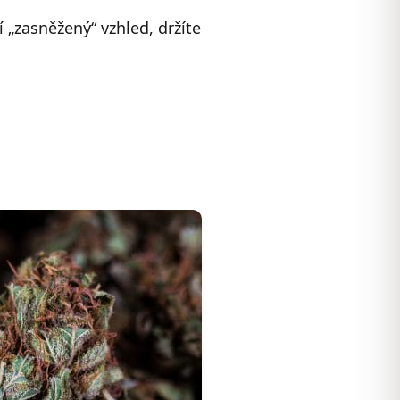
„zasněžený“ vzhled, držíte