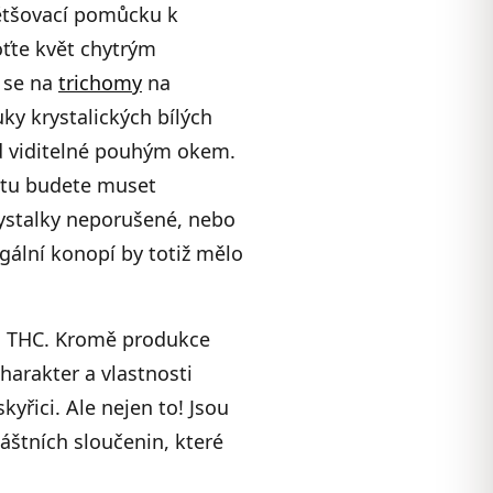
ětšovací pomůcku k
oťte květ chytrým
e se na
trichomy
na
ky krystalických bílých
d viditelné pouhým okem.
ětu budete muset
rystalky neporušené, nebo
egální konopí by totiž mělo
a THC. Kromě produkce
harakter a vlastnosti
kyřici. Ale nejen to! Jsou
áštních sloučenin, které