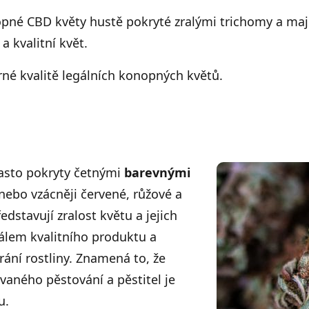
pné CBD květy hustě pokryté zralými trichomy a mají 
a kvalitní květ.
né kvalitě legálních konopných květů.
často pokryty četnými
barevnými
nebo vzácněji červené, růžové a
dstavují zralost květu a jejich
álem kvalitního produktu a
ání rostliny. Znamená to, že
ovaného pěstování a pěstitel je
u.