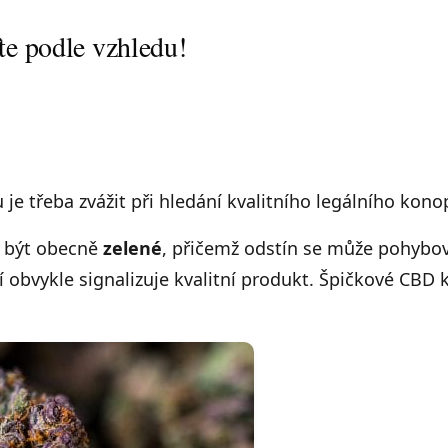
te podle vzhledu!
u je třeba zvážit při hledání kvalitního legálního konop
y být obecně
zelené
, přičemž odstín se může pohybov
ní obvykle signalizuje kvalitní produkt. Špičkové CBD 