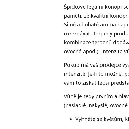
Špičkové legální konopí s
paměti, že kvalitní konopn
Silné a bohaté aroma nap
rozeznávat. Terpeny produku
kombinace terpenů dodává k
ovocné apod.). Intenzita v
Pokud má váš prodejce vys
intenzitě. Je-li to možné, 
vám to získat lepší předs
Vůně je tedy prvním a hla
(nasládlé, nakyslé, ovocné,
Vyhněte se květům, k