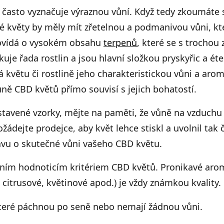
e často vyznačuje výraznou vůní. Když tedy zkoumáte 
é květy by měly mít zřetelnou a podmanivou vůni, kt
ovídá o vysokém obsahu
terpenů
, které se s trochou
je řada rostlin a jsou hlavní složkou pryskyřic a éte
větu či rostlině jeho charakteristickou vůni a aroma
ůně CBD květů přímo souvisí s jejich bohatostí.
tavené vzorky, mějte na paměti, že vůně na vzduchu 
požádejte prodejce, aby květ lehce stiskl a uvolnil ta
tavu o skutečné vůni vašeho CBD květu.
vním hodnoticím kritériem CBD květů. Pronikavé aro
 citrusové, květinové apod.) je vždy známkou kvality.
teré páchnou po seně nebo nemají žádnou vůni.