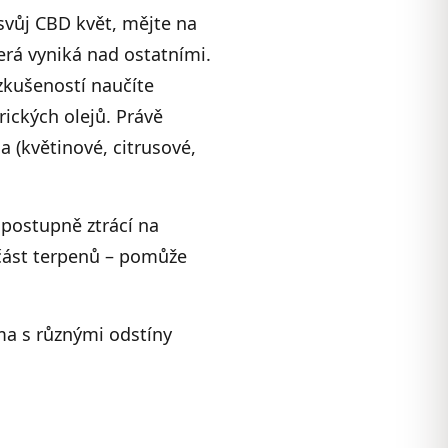
svůj CBD květ, mějte na
erá vyniká nad ostatními.
 zkušeností naučíte
rických olejů. Právě
 (květinové, citrusové,
postupně ztrácí na
k část terpenů – pomůže
ma s různými odstíny