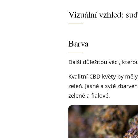
Vizuální vzhled: suď
Barva
Další důležitou věcí, ktero
Kvalitní CBD květy by měl
zeleň. Jasné a sytě zbarve
zelené a fialové.