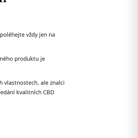
spoléhejte vždy jen na
dného produktu je
 vlastnostech, ale znalci
ledání kvalitních CBD