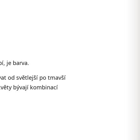
í, je barva.
at od světlejší po tmavší
květy bývají kombinací