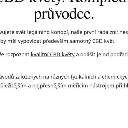
průvodce.
ujete svět legálního konopí, naše první rada zní: ne
tě by měl vypovídat především samotný CBD květ.
 že rozpoznat
kvalitní CBD květy
a odlišit je od podřa
návodů založených na různých fyzikálních a chemických
ůležitějším a nejpřesnějším měřicím nástrojem při h