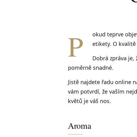
P
okud teprve objev
etikety. O kvali
Dobrá zpráva je,
poměrně snadné.
Jistě najdete řadu online 
vám potvrdí, že vaším nejd
květů je váš nos.
Aroma