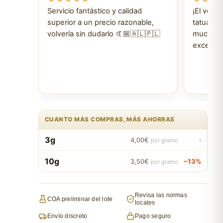
Servicio fantástico y calidad
¡El vend
superior a un precio razonable,
tatuajes 
volvería sin dudarlo 🤙🏼🇦🇱🇵🇱
muchísim
excelent
CUANTO MÁS COMPRAS, MÁS AHORRAS
3g
·
4,00€
por gramo
10g
−13%
3,50€
por gramo
Revisa las normas
COA preliminar del lote
locales
Envío discreto
Pago seguro