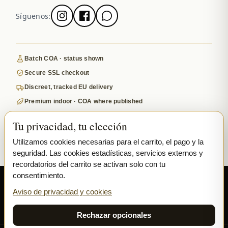
Síguenos:
Batch COA · status shown
Secure SSL checkout
Discreet, tracked EU delivery
Premium indoor · COA where published
Google-reviewed
Tu privacidad, tu elección
SECURE PAYMENTS
VISA
MASTERCARD
Utilizamos cookies necesarias para el carrito, el pago y la
seguridad. Las cookies estadísticas, servicios externos y
₿ BITCOIN
SEPA
PPL
recordatorios del carrito se activan solo con tu
consentimiento.
© 2026 Ladymary ·
Solar Shine s.r.o.
· Karlova 150/42, 110 00 Praha,
Czech Republic · IČO 04375092 · DIČ CZ04375092
Aviso de privacidad y cookies
Privacidad
Términos y Condiciones
Cookies
Rechazar opcionales