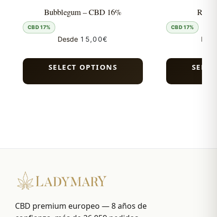
Bubblegum – CBD 16%
Runtz
CBD 17%
CBD 17%
Desde
15,00
€
Des
SELECT OPTIONS
SELEC
CBD premium europeo — 8 años de