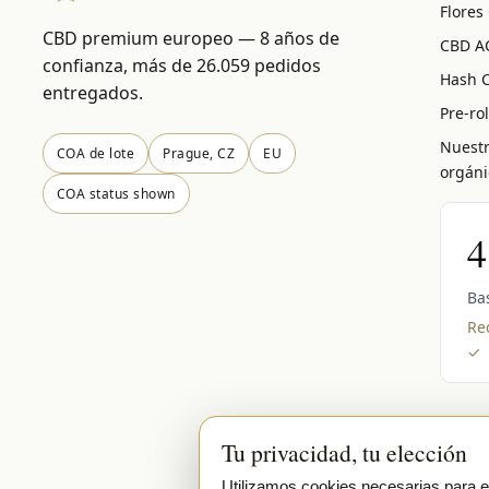
Flores
CBD premium europeo — 8 años de
CBD A
confianza, más de 26.059 pedidos
Hash 
entregados.
Pre-ro
Nuestr
COA de lote
Prague, CZ
EU
orgáni
COA status shown
4
Ba
Rec
✓
Tu privacidad, tu elección
Utilizamos cookies necesarias para el 