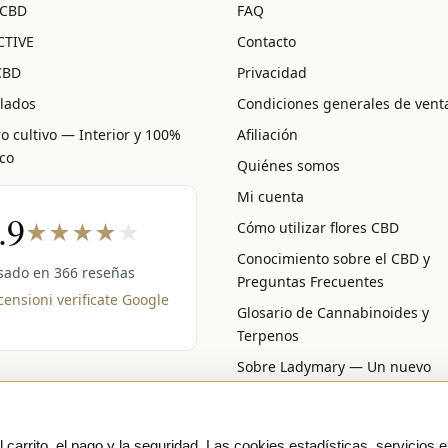
 CBD
FAQ
CTIVE
Contacto
CBD
Privacidad
llados
Condiciones generales de vent
o cultivo — Interior y 100%
Afiliación
co
Quiénes somos
Mi cuenta
.9
★
★
★
★
★
Cómo utilizar flores CBD
Conocimiento sobre el CBD y
sado en 366 reseñas
Preguntas Frecuentes
ensioni verificate Google
Glosario de Cannabinoides y
Terpenos
Sobre Ladymary — Un nuevo
capítulo
carrito, el pago y la seguridad. Las cookies estadísticas, servicios e