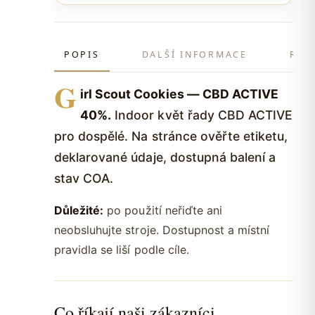
POPIS
DALŠÍ INFORMACE
REC
G
irl Scout Cookies — CBD ACTIVE
40%.
Indoor květ řady CBD ACTIVE
pro dospělé. Na stránce ověřte etiketu,
deklarované údaje, dostupná balení a
stav COA.
Důležité:
po použití neřiďte ani
neobsluhujte stroje. Dostupnost a místní
pravidla se liší podle cíle.
Co říkají naši zákazníci