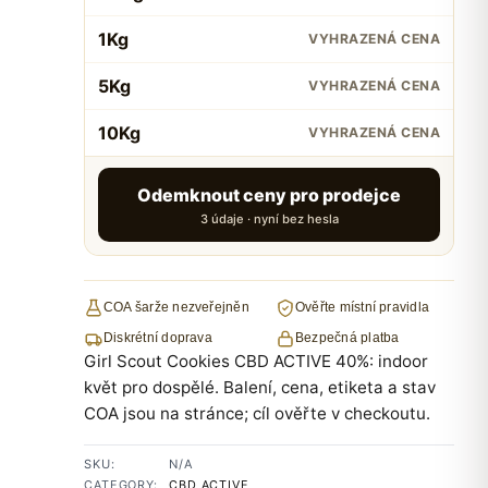
1Kg
VYHRAZENÁ CENA
5Kg
VYHRAZENÁ CENA
10Kg
VYHRAZENÁ CENA
Odemknout ceny pro prodejce
3 údaje · nyní bez hesla
COA šarže nezveřejněn
Ověřte místní pravidla
Diskrétní doprava
Bezpečná platba
Girl Scout Cookies CBD ACTIVE 40%: indoor
květ pro dospělé. Balení, cena, etiketa a stav
COA jsou na stránce; cíl ověřte v checkoutu.
SKU:
N/A
CATEGORY:
CBD ACTIVE