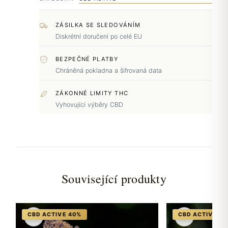
ZÁSILKA SE SLEDOVÁNÍM
Diskrétní doručení po celé EU
BEZPEČNÉ PLATBY
Chráněná pokladna a šifrovaná data
ZÁKONNÉ LIMITY THC
Vyhovující výběry CBD
Související produkty
♡
♡