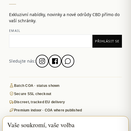
Exkluzivní nabídky, novinky a nové odrůdy CBD přímo do
vaší schránky.
EMAIL
Sledujte nás:
Batch COA · status shown
Secure SSL checkout
Discreet, tracked EU delivery
Premium indoor · COA where published
Google-reviewed
Vaše soukromí, vaše volba
SECURE PAYMENTS
VISA
MASTERCARD