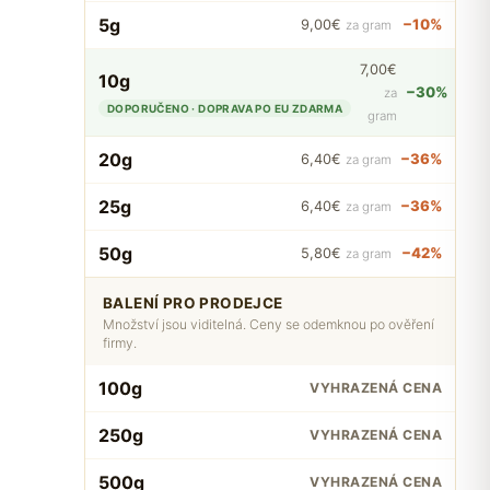
5g
−10%
9,00€
za gram
7,00€
10g
−30%
za
DOPORUČENO · DOPRAVA PO EU ZDARMA
gram
20g
−36%
6,40€
za gram
25g
−36%
6,40€
za gram
50g
−42%
5,80€
za gram
BALENÍ PRO PRODEJCE
Množství jsou viditelná. Ceny se odemknou po ověření
firmy.
100g
VYHRAZENÁ CENA
250g
VYHRAZENÁ CENA
500g
VYHRAZENÁ CENA