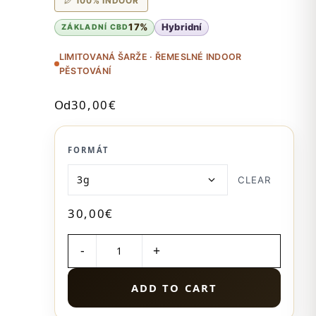
100% INDOOR
17%
Hybridní
ZÁKLADNÍ CBD
LIMITOVANÁ ŠARŽE · ŘEMESLNÉ INDOOR
PĚSTOVÁNÍ
Od
30,00
€
FORMÁT
CLEAR
30,00
€
MNOŽSTVÍ
ADD TO CART