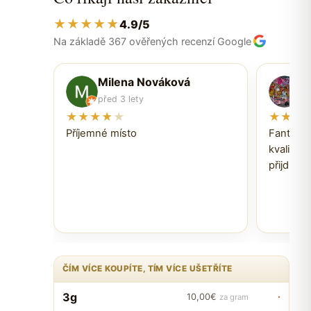
★★★★★
4.9/5
Na základě 367 ověřených recenzí Google
Milena Nováková
P
před 3 lety
př
★★★★
★
★★★
Příjemné místo
Fantasti
kvalita 
přijdu z
ČÍM VÍCE KOUPÍTE, TÍM VÍCE UŠETŘÍTE
3g
·
10,00€
za gram