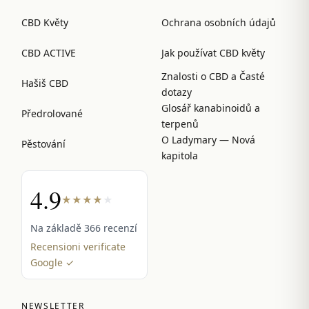
CBD Květy
Ochrana osobních údajů
CBD ACTIVE
Jak používat CBD květy
Znalosti o CBD a Časté
Hašiš CBD
dotazy
Glosář kanabinoidů a
Předrolované
terpenů
O Ladymary — Nová
Pěstování
kapitola
4.9
★
★
★
★
★
Na základě 366 recenzí
Recensioni verificate
Google ✓
NEWSLETTER