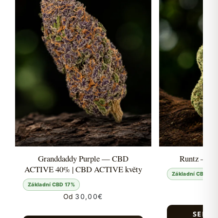
Granddaddy Purple — CBD
Runtz — 
ACTIVE 40% | CBD ACTIVE květy
Základní CBD 17
Základní CBD 17%
Od
Od
30,00
€
SELEC