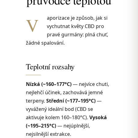
V
aporizace je způsob, jak si
vychutnat květy CBD pro
pravé gurmány: plná chuť,
žádné spalování.
Teplotní rozsahy
Nízká (~160–177°C)
— nejvíce chuti,
nejlehčí účinek, zachovává jemné
terpeny.
Střední (~177–195°C)
—
vyvážený ideální bod (CBD se
aktivuje kolem 160–180°C).
Vysoká
(~195–215°C)
— nejúplnější,
nejsilnější extrakce.