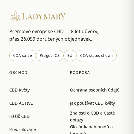
Prémiové evropské CBD — 8 let důvěry,
přes 26.059 doručených objednávek.
COA šarže
Prague, CZ
EU
COA status shown
OBCHOD
PODPORA
CBD Květy
Ochrana osobních údajů
CBD ACTIVE
Jak používat CBD květy
Znalosti o CBD a Časté
Hašiš CBD
dotazy
Glosář kanabinoidů a
Předrolované
terpenů