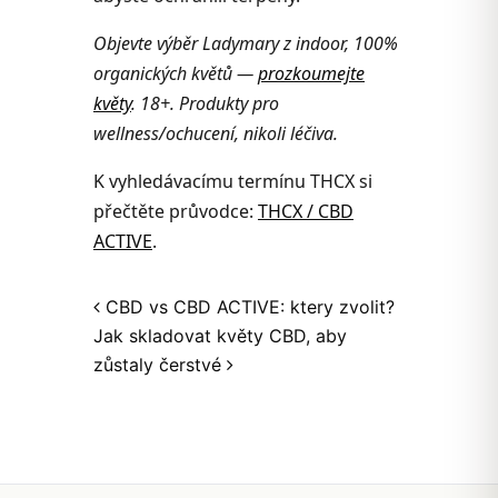
Objevte výběr Ladymary z indoor, 100%
organických květů —
prozkoumejte
květy
. 18+. Produkty pro
wellness/ochucení, nikoli léčiva.
K vyhledávacímu termínu THCX si
přečtěte průvodce:
THCX / CBD
ACTIVE
.
Post navigation
CBD vs CBD ACTIVE: ktery zvolit?
Jak skladovat květy CBD, aby
zůstaly čerstvé