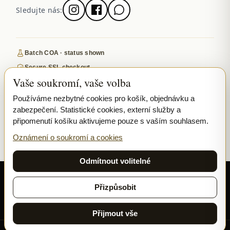
Sledujte nás:
Batch COA · status shown
Secure SSL checkout
Vaše soukromí, vaše volba
Discreet, tracked EU delivery
Premium indoor · COA where published
Používáme nezbytné cookies pro košík, objednávku a
zabezpečení. Statistické cookies, externí služby a
Google-reviewed
připomenutí košíku aktivujeme pouze s vaším souhlasem.
SECURE PAYMENTS
VISA
MASTERCARD
Oznámení o soukromí a cookies
₿ BITCOIN
SEPA
PPL
Odmítnout volitelné
© 2026 Ladymary ·
Solar Shine s.r.o.
· Karlova 150/42, 110 00 Praha,
Czech Republic · IČO 04375092 · DIČ CZ04375092
Přizpůsobit
Soukromí
Obchodní podmínky
Cookies
Přijmout vše