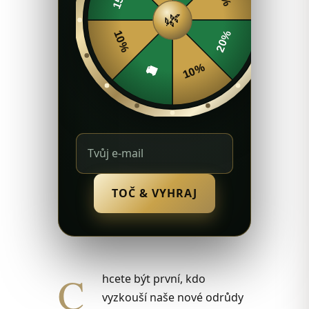
🌿
10%
20%
10%
🚚
TOČ & VYHRAJ
C
hcete být první, kdo
vyzkouší naše nové odrůdy