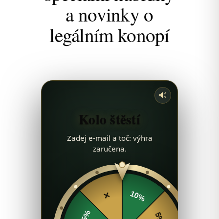
a novinky o
legálním konopí
🔊
Kolo štěstí
Zadej e-mail a toč: výhra
zaručena.
10%
✕
15%
5%