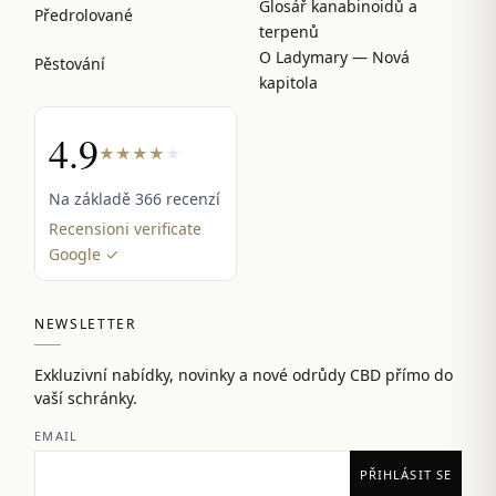
Glosář kanabinoidů a
Předrolované
terpenů
O Ladymary — Nová
Pěstování
kapitola
4.9
★
★
★
★
★
Na základě 366 recenzí
Recensioni verificate
Google ✓
NEWSLETTER
Exkluzivní nabídky, novinky a nové odrůdy CBD přímo do
vaší schránky.
EMAIL