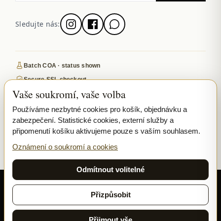
Sledujte nás:
Batch COA · status shown
Secure SSL checkout
Vaše soukromí, vaše volba
Discreet, tracked EU delivery
Premium indoor · COA where published
Používáme nezbytné cookies pro košík, objednávku a
zabezpečení. Statistické cookies, externí služby a
Google-reviewed
připomenutí košíku aktivujeme pouze s vaším souhlasem.
SECURE PAYMENTS
VISA
MASTERCARD
Oznámení o soukromí a cookies
₿ BITCOIN
SEPA
PPL
Odmítnout volitelné
© 2026 Ladymary ·
Solar Shine s.r.o.
· Karlova 150/42, 110 00 Praha,
Czech Republic · IČO 04375092 · DIČ CZ04375092
Přizpůsobit
Soukromí
Obchodní podmínky
Cookies
Přijmout vše