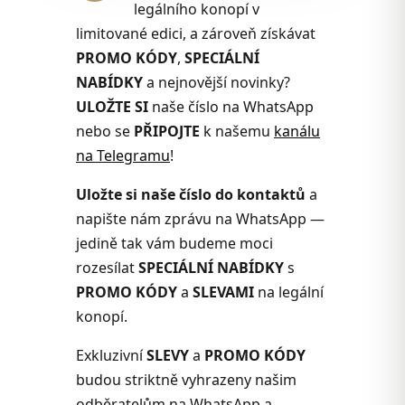
legálního konopí v
limitované edici, a zároveň získávat
PROMO KÓDY
,
SPECIÁLNÍ
NABÍDKY
a nejnovější novinky?
ULOŽTE SI
naše číslo na WhatsApp
nebo se
PŘIPOJTE
k našemu
kanálu
na Telegramu
!
Uložte si naše číslo do kontaktů
a
napište nám zprávu na WhatsApp —
jedině tak vám budeme moci
rozesílat
SPECIÁLNÍ NABÍDKY
s
PROMO KÓDY
a
SLEVAMI
na legální
konopí.
Exkluzivní
SLEVY
a
PROMO KÓDY
budou striktně vyhrazeny našim
odběratelům na WhatsApp a