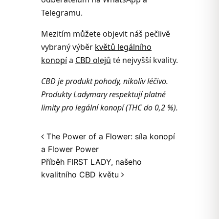
Telegramu.
Mezitím můžete objevit náš pečlivě
vybraný výběr
květů legálního
konopí
a
CBD olejů
té nejvyšší kvality.
CBD je produkt pohody, nikoliv léčivo.
Produkty Ladymary respektují platné
limity pro legální konopí (THC do 0,2 %).
Post navigation
The Power of a Flower: síla konopí
a Flower Power
Příběh FIRST LADY, našeho
kvalitního CBD květu