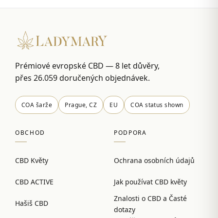
Prémiové evropské CBD — 8 let důvěry,
přes 26.059 doručených objednávek.
COA šarže
Prague, CZ
EU
COA status shown
OBCHOD
PODPORA
CBD Květy
Ochrana osobních údajů
CBD ACTIVE
Jak používat CBD květy
Znalosti o CBD a Časté
Hašiš CBD
dotazy