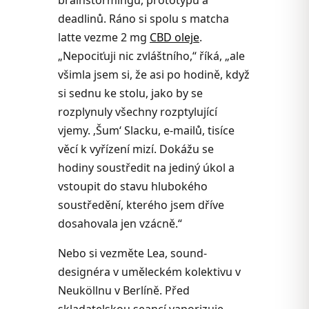
deadlinů. Ráno si spolu s matcha
latte vezme 2 mg
CBD oleje
.
„Nepociťuji nic zvláštního,“ říká, „ale
všimla jsem si, že asi po hodině, když
si sednu ke stolu, jako by se
rozplynuly všechny rozptylující
vjemy. ‚Šum‘ Slacku, e-mailů, tisíce
věcí k vyřízení mizí. Dokážu se
hodiny soustředit na jediný úkol a
vstoupit do stavu hlubokého
soustředění, kterého jsem dříve
dosahovala jen vzácně.“
Nebo si vezměte Lea, sound-
designéra v uměleckém kolektivu v
Neuköllnu v Berlíně. Před
skladatelskou seancí vaporizuje