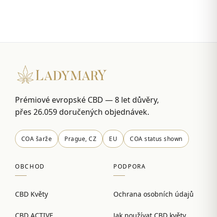
Prémiové evropské CBD — 8 let důvěry,
přes 26.059 doručených objednávek.
COA šarže
Prague, CZ
EU
COA status shown
OBCHOD
PODPORA
CBD Květy
Ochrana osobních údajů
CBD ACTIVE
Jak používat CBD květy