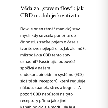
Věda za „stavem flow“: jak
CBD moduluje kreativitu
Flow je onen téměř magický stav
mysli, kdy se zcela ponoříte do
činnosti, ztrácíte pojem o čase a
tvoříte své nejlepší dílo. Jak ale může
mikrodávka
CBD
tento stav
usnadnit? Fascinující odpověď
spočívá v našem
endokanabinoidním systému (ECS),
složité síti receptorů, která reguluje
náladu, spánek, stres a kognici. A
pozor!
CBD
nepůsobí na tyto
receptory přímo jako jiné
kanabinoidy, ale moduluje je a