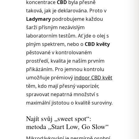
koncentrace
CBD
byla přesně
taková, jak je deklarována. Proto v
Ladymary
podrobujeme každou
šarži přísným nezávislým
laboratorním testům. Ať jde o olej s
plným spektrem, nebo o
CBD květy
pěstované v kontrolovaném
prostředí, kvalita je naším prvním
přikázáním. Pro jemnou kontrolu
umožňuje prémiový
indoor CBD květ
těm, kdo mají přesný vaporizér,
spravovat nepatrná množství s
maximální jistotou o kvalitě suroviny.
Najít svůj „sweet spot“:
metoda „Start Low, Go Slow“
Mikrodávkování je nesmírně osobní