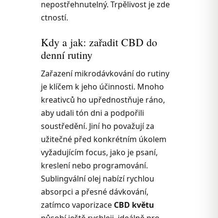
nepostřehnutelný. Trpělivost je zde
ctností.
Kdy a jak: zařadit CBD do
denní rutiny
Zařazení mikrodávkování do rutiny
je klíčem k jeho účinnosti. Mnoho
kreativců ho upřednostňuje ráno,
aby udali tón dni a podpořili
soustředění. Jiní ho považují za
užitečné před konkrétním úkolem
vyžadujícím focus, jako je psaní,
kreslení nebo programování.
Sublingvální olej nabízí rychlou
absorpci a přesné dávkování,
zatímco vaporizace
CBD květu
působí ještě rychleji, ideálně pro