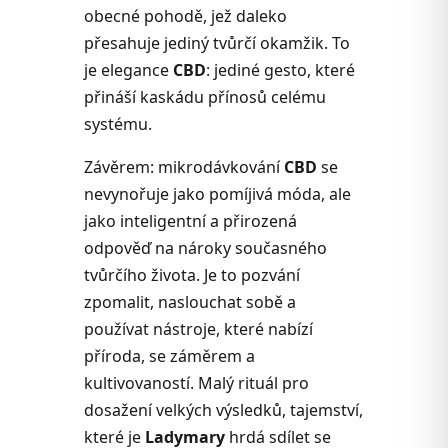
obecné pohodě, jež daleko
přesahuje jediný tvůrčí okamžik. To
je elegance
CBD
: jediné gesto, které
přináší kaskádu přínosů celému
systému.
Závěrem: mikrodávkování
CBD
se
nevynořuje jako pomíjivá móda, ale
jako inteligentní a přirozená
odpověď na nároky současného
tvůrčího života. Je to pozvání
zpomalit, naslouchat sobě a
používat nástroje, které nabízí
příroda, se záměrem a
kultivovaností. Malý rituál pro
dosažení velkých výsledků, tajemství,
které je
Ladymary
hrdá sdílet se