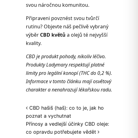
svou náročnou komunitou.
Připraveni povznést svou tvůrčí
rutinu? Objevte náš pečlivě vybraný
výběr
CBD květů
a olejů té nejvyšší
kvality.
CBD je produkt pohody, nikoliv léčivo.
Produkty Ladymary respektují platné
limity pro legální konopí (THC do 0,2 %).
Informace v tomto článku mají osvětový
charakter a nenahrazují lékařskou radu.
Post navigation
CBD hašiš (haš): co to je, jak ho
poznat a vychutnat
Přínosy a vedlejší účinky CBD oleje:
co opravdu potřebujete vědět