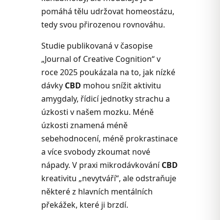
pomáhá tělu udržovat homeostázu,
tedy svou přirozenou rovnováhu.
Studie publikovaná v časopise
„Journal of Creative Cognition“ v
roce 2025 poukázala na to, jak nízké
dávky
CBD
mohou snížit aktivitu
amygdaly, řídicí jednotky strachu a
úzkosti v našem mozku. Méně
úzkosti znamená méně
sebehodnocení, méně prokrastinace
a více svobody zkoumat nové
nápady. V praxi mikrodávkování
CBD
kreativitu „nevytváří“, ale odstraňuje
některé z hlavních mentálních
překážek, které ji brzdí.