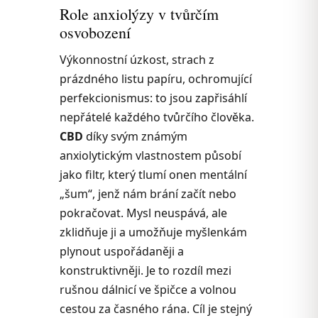
Role anxiolýzy v tvůrčím
osvobození
Výkonnostní úzkost, strach z
prázdného listu papíru, ochromující
perfekcionismus: to jsou zapřisáhlí
nepřátelé každého tvůrčího člověka.
CBD
díky svým známým
anxiolytickým vlastnostem působí
jako filtr, který tlumí onen mentální
„šum“, jenž nám brání začít nebo
pokračovat. Mysl neuspává, ale
zklidňuje ji a umožňuje myšlenkám
plynout uspořádaněji a
konstruktivněji. Je to rozdíl mezi
rušnou dálnicí ve špičce a volnou
cestou za časného rána. Cíl je stejný