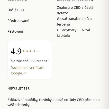
Znalosti o CBD a Časté
Hašiš CBD
dotazy
Glosář kanabinoidů a
Předrolované
terpenů
O Ladymary — Nová
Pěstování
kapitola
4.9
★
★
★
★
★
Na základě 366 recenzí
Recensioni verificate
Google ✓
NEWSLETTER
Exkluzivní nabídky, novinky a nové odrůdy CBD přímo do
vaší schránky.