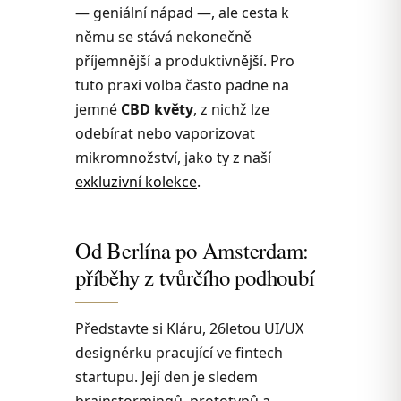
— geniální nápad —, ale cesta k
němu se stává nekonečně
příjemnější a produktivnější. Pro
tuto praxi volba často padne na
jemné
CBD květy
, z nichž lze
odebírat nebo vaporizovat
mikromnožství, jako ty z naší
exkluzivní kolekce
.
Od Berlína po Amsterdam:
příběhy z tvůrčího podhoubí
Představte si Kláru, 26letou UI/UX
designérku pracující ve fintech
startupu. Její den je sledem
brainstormingů, prototypů a