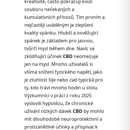
kreativitě, často pokračují kvůli
souboru nečekaných a
kumulativních přínosů. Tím prvním a
nejčastěji uváděným je zlepšení
kvality spánku. Hlubší a osvěžující
spánek je základem pro jasnou,
tvůrčí mysl během dne. Navíc se
zklidňující účinek
CBD
neomezuje
jen na mysl. Mnoho uživatelů si
všímá snížení fyzického napětí, jako
je ztuhlost šíje nebo zad typická pro
ty, kdo tráví mnoho hodin u stolu.
Výzkumníci v práci z roku 2025
vyslovili hypotézu, že chronické
užívání nízkých dávek
CBD
by mohlo
mít dlouhodobé neuroprotektivní a
protizánětlivé účinky a přispívat k