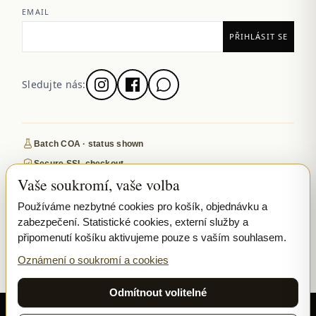
EMAIL
Sledujte nás:
Batch COA · status shown
Secure SSL checkout
Vaše soukromí, vaše volba
Discreet, tracked EU delivery
Premium indoor · COA where published
Používáme nezbytné cookies pro košík, objednávku a
zabezpečení. Statistické cookies, externí služby a
Google-reviewed
připomenutí košíku aktivujeme pouze s vaším souhlasem.
SECURE PAYMENTS
VISA
MASTERCARD
Oznámení o soukromí a cookies
₿ BITCOIN
SEPA
PPL
Odmítnout volitelné
© 2026 Ladymary ·
Solar Shine s.r.o.
· Karlova 150/42, 110 00 Praha,