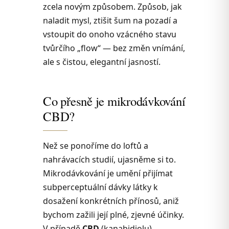
zcela novým způsobem. Způsob, jak
naladit mysl, ztišit šum na pozadí a
vstoupit do onoho vzácného stavu
tvůrčího „flow“ — bez změn vnímání,
ale s čistou, elegantní jasností.
Co přesně je mikrodávkování
CBD?
Než se ponoříme do loftů a
nahrávacích studií, ujasněme si to.
Mikrodávkování je umění přijímat
subperceptuální dávky látky k
dosažení konkrétních přínosů, aniž
bychom zažili její plné, zjevné účinky.
V případě
CBD
(kanabidiolu),