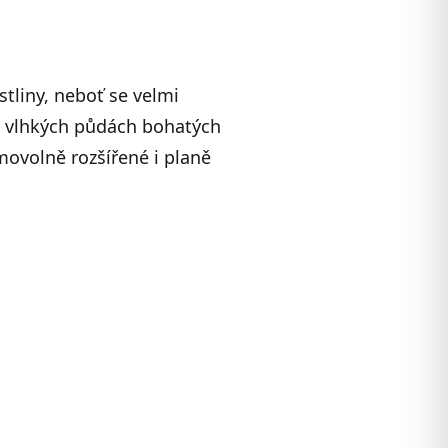
stliny, neboť se velmi
a vlhkých půdách bohatých
movolně rozšířené i planě