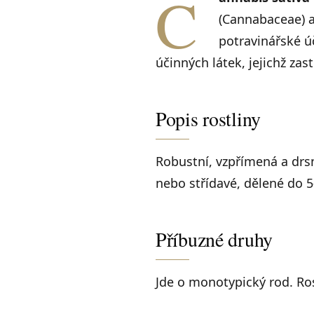
C
(Cannabaceae) a
potravinářské úč
účinných látek, jejichž zas
Popis rostliny
Robustní, vzpřímená a drsná
nebo střídavé, dělené do 5
Příbuzné druhy
Jde o monotypický rod. Ros