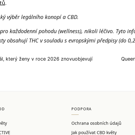
tů
.
ký výběr legálního konopí a CBD.
pro každodenní pohodu (wellness), nikoli léčivo. Tyto in
ty obsahují THC v souladu s evropskými předpisy (do 0,2
ál, který ženy v roce 2026 znovuobjevují
Queen
OD
PODPORA
ěty
Ochrana osobních údajů
CTIVE
Jak používat CBD květy