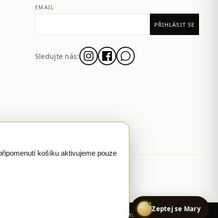
EMAIL
Sledujte nás:
 připomenutí košíku aktivujeme pouze
A where published
Google-reviewed
PL
Zeptej se Mary
Soukromí
Obchodní podmínky
Cookies