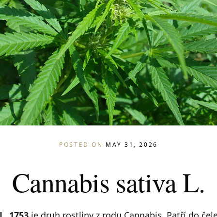
POSTED ON
MAY 31, 2026
Cannabis sativa L.
L. 1753
je druh rostliny z rodu Cannabis. Patří do če