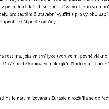
 v posledních letech se opět stává protagonistou pr
ely, pro textilní či stavební využití a pro výrobu pap
toupení se liší podle odrůdy.
 rostlina, jejíž vnitřní lýko tvoří velmi pevné vlákno.
–11 čárkovitě kopinatých úkrojků. Plodem je stlačen
tlina je naturalizovaná z Eurasie a rozšířila se do řa