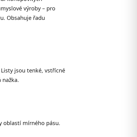
ůmyslové výroby – pro
íru. Obsahuje řadu
 Listy jsou tenké, vstřícné
á nažka.
dy oblastí mírného pásu.