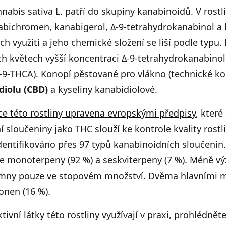
abis sativa L. patří do skupiny kanabinoidů. V rostl
nabichromen, kanabigerol, Δ-9-tetrahydrokanabinol a 
h využití a jeho chemické složení se liší podle typu
ch květech vyšší koncentraci Δ-9-tetrahydrokanabinolu
-9-THCA). Konopí pěstované pro vlákno (technické ko
diolu (CBD)
a kyseliny kanabidiolové.
ce této rostliny upravena evropskými předpisy
, kter
 sloučeniny jako THC slouží ke kontrole kvality rostli
identifikováno přes 97 typů kanabinoidních sloučenin. 
je monoterpeny (92 %) a seskviterpeny (7 %). Méně v
tomny pouze ve stopovém množství. Dvěma hlavními 
onen (16 %).
tivní látky této rostliny využívají v praxi, prohlédnět