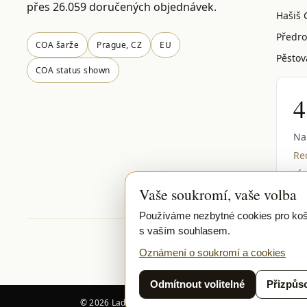
přes 26.059 doručených objednávek.
Hašiš 
Předro
COA šarže
Prague, CZ
EU
Pěstov
COA status shown
4
Na
Rec
✓
Vaše soukromí, vaše volba
Používáme nezbytné cookies pro koší
s vaším souhlasem.
Batch COA · status shown
Secure
Oznámení o soukromí a cookies
SEC
Odmítnout volitelné
Přizpůso
© 2026 Ladymary ·
Solar Shine s.r.o.
· Karlova 150/42, 1