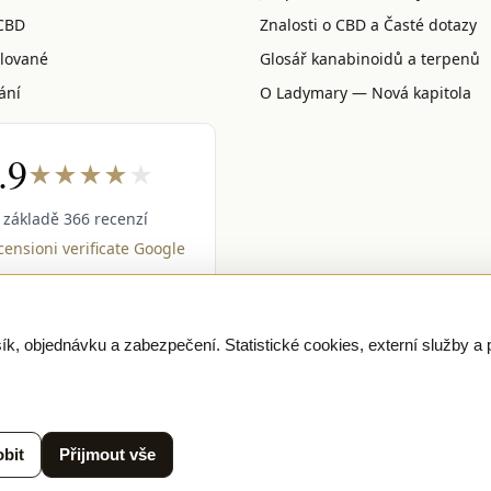
CBD
Znalosti o CBD a Časté dotazy
lované
Glosář kanabinoidů a terpenů
ání
O Ladymary — Nová kapitola
.9
★
★
★
★
★
 základě 366 recenzí
ensioni verificate Google
k, objednávku a zabezpečení. Statistické cookies, externí služby a
 SSL checkout
Discreet, tracked EU delivery
Premium indoor · CO
URE PAYMENTS
VISA
MASTERCARD
₿ BITCOIN
SEPA
P
bit
Přijmout vše
10 00 Praha, Czech Republic · IČO 04375092 · DIČ CZ04375092