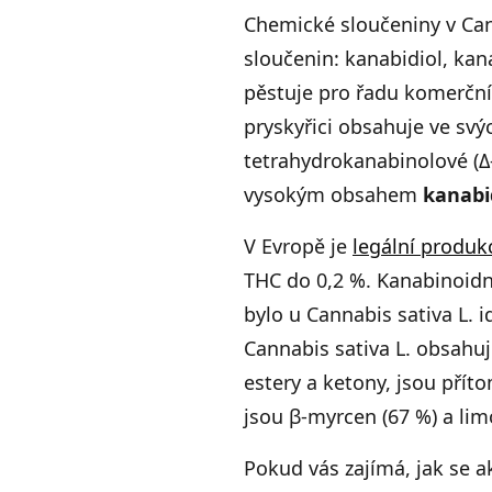
Chemické sloučeniny v Cann
sloučenin: kanabidiol, ka
pěstuje pro řadu komerčníc
pryskyřici obsahuje ve svý
tetrahydrokanabinolové (Δ
vysokým obsahem
kanabi
V Evropě je
legální produk
THC do 0,2 %. Kanabinoidní
bylo u Cannabis sativa L. 
Cannabis sativa L. obsahu
estery a ketony, jsou pří
jsou β-myrcen (67 %) a lim
Pokud vás zajímá, jak se ak