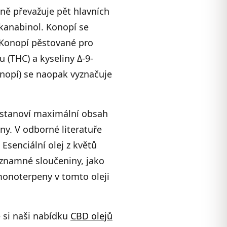
ině převažuje pět hlavních
kanabinol. Konopí se
. Konopí pěstované pro
 (THC) a kyseliny Δ-9-
nopí) se naopak vyznačuje
é stanoví maximální obsah
ny. V odborné literatuře
Esenciální olej z květů
ýznamné sloučeniny, jako
monoterpeny v tomto oleji
e si naši nabídku
CBD olejů