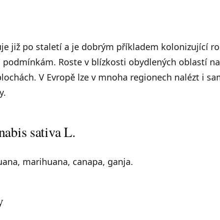
je již po staletí a je dobrým příkladem kolonizující ro
 podmínkám. Roste v blízkosti obydlených oblastí n
plochách. V Evropě lze v mnoha regionech nalézt i sa
y.
abis sativa L.
ana, marihuana, canapa, ganja.
y